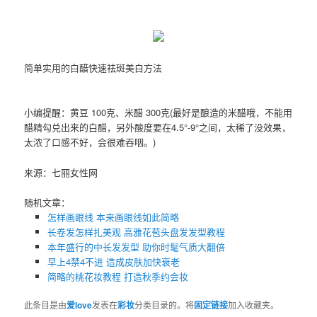
简单实用的白醋快速祛斑美白方法
小编提醒：黄豆 100克、米醋 300克(最好是酿造的米醋哦，不能用
醋精勾兑出来的白醋，另外酸度要在4.5°-9°之间，太稀了没效果，
太浓了口感不好，会很难吞咽。)
来源：七丽女性网
随机文章：
怎样画眼线 本来画眼线如此简略
长卷发怎样扎美观 高雅花苞头盘发发型教程
本年盛行的中长发发型 助你时髦气质大翻倍
早上4禁4不进 造成皮肤加快衰老
简略的桃花妆教程 打造秋季约会妆
此条目是由
爱love
发表在
彩妆
分类目录的。将
固定链接
加入收藏夹。