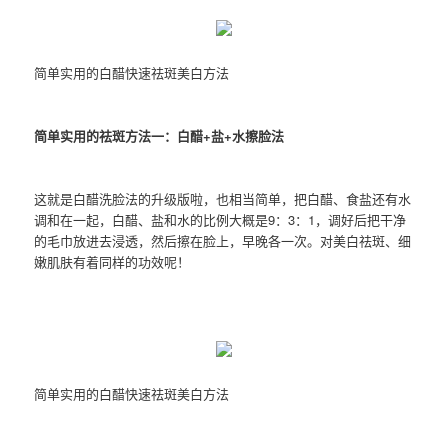
简单实用的白醋快速祛斑美白方法
简单实用的祛斑方法一：白醋+盐+水擦脸法
这就是白醋洗脸法的升级版啦，也相当简单，把白醋、食盐还有水
调和在一起，白醋、盐和水的比例大概是9：3：1，调好后把干净
的毛巾放进去浸透，然后擦在脸上，早晚各一次。对美白祛斑、细
嫩肌肤有着同样的功效呢！
简单实用的白醋快速祛斑美白方法