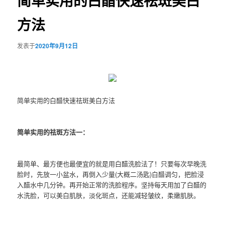
简单实用的白醋快速祛斑美白
方法
发表于
2020年9月12日
简单实用的白醋快速祛斑美白方法
简单实用的祛斑方法一：
最简单、最方便也最便宜的就是用白醋洗脸法了！只要每次早晚洗
脸时，先放一小盆水，再倒入少量(大概二汤匙)白醋调匀，把脸浸
入醋水中几分钟。再开始正常的洗脸程序。坚持每天用加了白醋的
水洗脸，可以美白肌肤，淡化斑点，还能减轻皱纹，柔嫩肌肤。