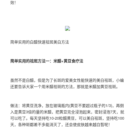
效！
简单实用的白醋快速祛斑美白方法
简单实用的祛斑方法一：米醋+黄豆食疗法
虽然不是白醋，但是为了长斑的爱美女性能快速的美白祛斑，小编
还要告诉大家一个用米醋祛斑的方法，那就是米醋加黄豆祛斑。
做法：将黄豆洗净，放在玻璃瓶内(黄豆不要超过瓶子的1/3)，再倒
入是黄豆3倍的量的米醋，把黄豆完全浸泡起来，密封浸泡7天，就
可以吃了。每天坚持吃10-20粒醋黄豆，可以美白祛斑，坚持吃100
天，各种斑都差不多能消灭了，还会使皮肤越来越白皙呢！