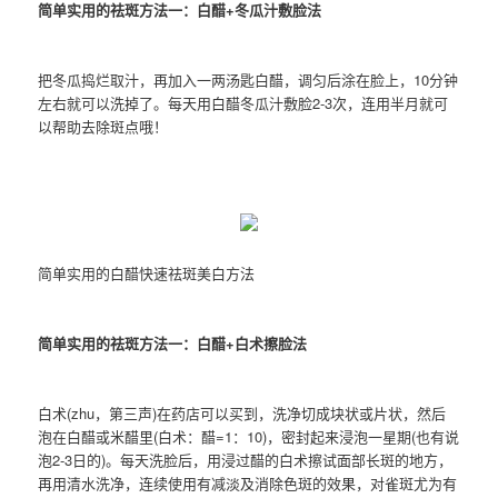
简单实用的祛斑方法一：白醋+冬瓜汁敷脸法
把冬瓜捣烂取汁，再加入一两汤匙白醋，调匀后涂在脸上，10分钟
左右就可以洗掉了。每天用白醋冬瓜汁敷脸2-3次，连用半月就可
以帮助去除斑点哦！
简单实用的白醋快速祛斑美白方法
简单实用的祛斑方法一：白醋+白术擦脸法
白术(zhu，第三声)在药店可以买到，洗净切成块状或片状，然后
泡在白醋或米醋里(白术：醋=1：10)，密封起来浸泡一星期(也有说
泡2-3日的)。每天洗脸后，用浸过醋的白术擦试面部长斑的地方，
再用清水洗净，连续使用有减淡及消除色斑的效果，对雀斑尤为有