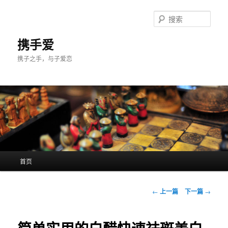
跳
至
搜
主
索
内
携手爱
容
携子之手，与子爱恋
区
域
主
首页
页
文
←
上一篇
下一篇
→
章
导
航