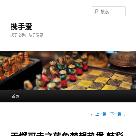
跳
至
搜
主
索
内
携手爱
容
携子之手，与子爱恋
区
域
主
首页
页
文
←
上一篇
下一篇
→
章
导
航