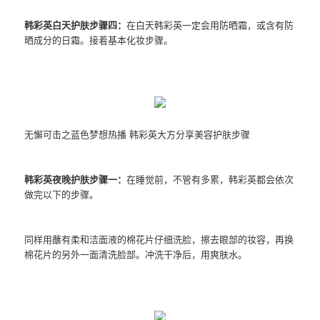
韩彩英白天护肤步骤四：
在白天韩彩英一定会用防晒霜，或含有防
晒成分的日霜。接着基本化妆步骤。
无懈可击之蓝色梦想热播 韩彩英大方分享美容护肤步骤
韩彩英夜晚护肤步骤一：
在睡觉前，不管有多累，韩彩英都会依次
做完以下的步骤。
同样用蘸有柔和洁面液的棉花片仔细洗脸，擦去眼部的妆容，再换
棉花片的另外一面清洗脸部。冲洗干净后，用爽肤水。