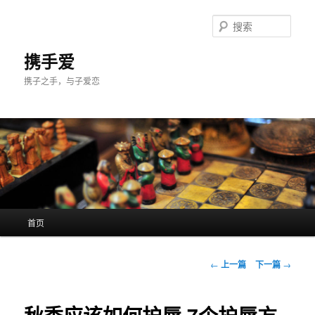
跳
至
搜
主
索
内
携手爱
容
携子之手，与子爱恋
区
域
主
首页
页
文
←
上一篇
下一篇
→
章
导
航