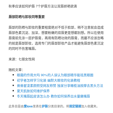
秋季应该如何护唇 7个护唇方法让双唇娇艳欲滴
唇部防晒与卸妆同等重要
唇部的防晒与卸妆的重要程度绝对不低于脸部，稍不注意就会造成
唇部色素沉淀、加深，想要粉嫩的双唇更是想都别想。所以在使用
唇膏前先涂一层护唇膏，再用有防晒功效的唇膏，而最不应该忽略
的就是唇部卸妆，选用专门的唇部卸妆产品才能避免唇部色素沉淀
的同时不伤害嘴唇。
来源：七丽女性网
随机文章：
眼霜的作用大吗 90%的人误认为眼部精华能祛黑眼圈
初学者怎样学习化装 幽默大眼妆的化装教程
兽兽翟凌素颜照受网友称赞 独家分享橄榄油按摩去黑头方法
夏天肌肤如何维护保养
冬天嘴唇起皮该怎么办 教你如何保养出水量嫩嘴唇
此条目是由
爱love
发表在
护肤
分类目录的。将
固定链接
加入收藏夹。