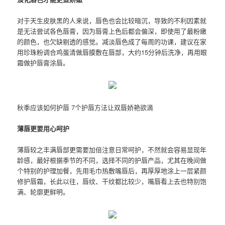
对于天生皮肤黑的人来说，唇色也会比较暗沉，导致的不利因素就
是无法尝试各色唇膏，因为唇膏上色后都会偏深，即使用了最粉嫩
的颜色，也欠缺剔透的感觉。减淡唇色成了每周的功课，建议在家
用珍珠粉调合鸡蛋清做唇膜敷在唇部，大约15分钟后洗净，再用眼
霜做护唇膏涂唇。
秋季应该如何护唇 7个护唇方法让双唇娇艳欲滴
薄唇更要用心呵护
薄唇较之丰满唇部更需要加倍注意日常呵护，不然就会容易显现年
龄感，最好根据季节的不同，选择不同的护唇产品，尤其在晚间做
个特别的护理加餐，先用毛巾热敷嘴唇后，再厚厚地涂上一层紧颜
修护唇霜，长此以往，唇纹、干纹都比较少，嘴唇看上去也特别饱
满、轮廓更鲜明。