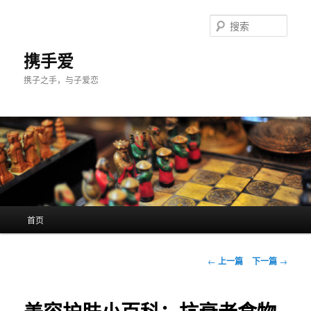
跳
至
搜
主
索
内
携手爱
容
携子之手，与子爱恋
区
域
主
首页
页
文
←
上一篇
下一篇
→
章
导
航