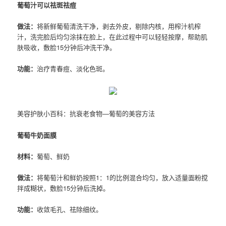
葡萄汁可以祛斑祛痘
做法：
将新鲜葡萄清洗干净，剥去外皮，剔除内核，用榨汁机榨
汁，洗完脸后均匀涂抹在脸上，在此过程中可以轻轻按摩，帮助肌
肤吸收，敷脸15分钟后冲洗干净。
功能：
治疗青春痘、淡化色斑。
美容护肤小百科：抗衰老食物—葡萄的美容方法
葡萄牛奶面膜
材料：
葡萄、鲜奶
做法：
将葡萄汁和鲜奶按照1：1的比例混合均匀，放入适量面粉搅
拌成糊状，敷脸15分钟后洗掉。
功能：
收敛毛孔、祛除细纹。