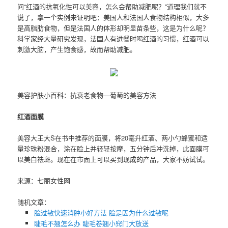
问“红酒的抗氧化性可以美容，怎么会帮助减肥呢？”道理我们就不
说了，拿一个实例来证明吧：美国人和法国人食物结构相似，大多
是高脂肪食物，但是法国人的体形却明显苗条些，这是为什么呢？
科学家经大量研究发现，法国人有进餐时喝红酒的习惯，红酒可以
刺激大脑，产生饱食感，故而帮助减肥。
美容护肤小百科：抗衰老食物—葡萄的美容方法
红酒面膜
美容大王大S在书中推荐的面膜，将20毫升红酒、两小勺蜂蜜和适
量珍珠粉混合，涂在脸上并轻轻按摩，五分钟后冲洗掉，此面膜可
以美白祛斑。现在在市面上可以买到现成的产品，大家不妨试试。
来源：七丽女性网
随机文章：
脸过敏快速消肿小好方法 脸是因为什么过敏呢
睫毛不翘怎么办 睫毛卷翘小窍门大放送