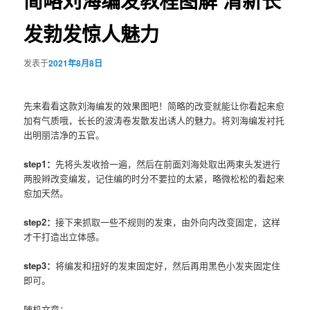
简略刘海编发教程图解 清新长
发勃发惊人魅力
发表于
2021年8月8日
先来看看这款刘海编发的效果图吧！简略的改变就能让你看起来愈
加有气质哦，长长的波涛卷发散发出诱人的魅力。将
刘海
编发
衬托
出明丽洁净的五官。
step1：
先将头发收拾一遍，然后在前面
刘海
处取出两束头发进行
两股辫改变
编发
，记住编的时分不要拉的太紧，略微松松的看起来
愈加天然。
step2：
接下来抓取一些不规则的发束，由外向内改变固定，这样
才干打造出立体感。
step3：
将
编发
和扭好的发束固定好，然后再用黑色小发夹固定住
即可。
随机文章：