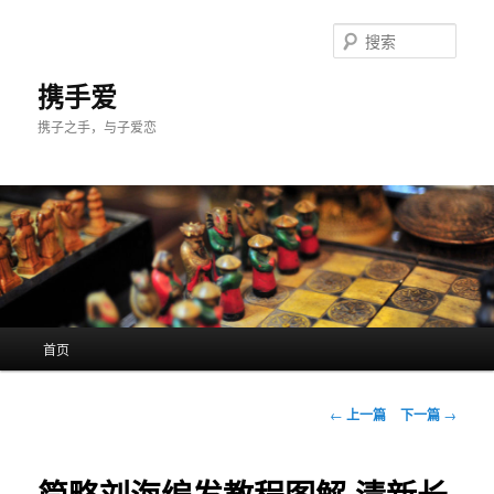
跳
至
搜
主
索
内
携手爱
容
携子之手，与子爱恋
区
域
主
首页
页
文
←
上一篇
下一篇
→
章
导
航