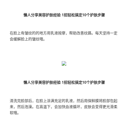
懒人分享美容护肤经验 1招轻松搞定10个护肤步骤
在脸上有皱纹的的地方用乳液按摩，帮助改善纹路。每天坚持一定
会缓解脸上的皱纹哦。
懒人分享美容护肤经验 1招轻松搞定10个护肤步骤
清洗完脸部后，在脸上涂满充足的乳液，然后用保鲜膜将脸部包起
来，然后泡澡。在高温下，会加快血液循环，皮肤会变得更光滑柔
软哦。