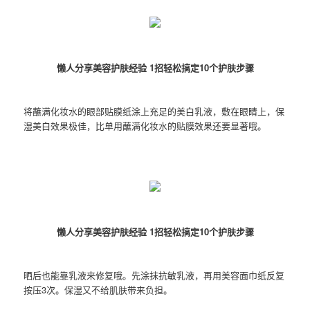
懒人分享美容护肤经验 1招轻松搞定10个护肤步骤
将蘸满化妆水的眼部贴膜纸涂上充足的美白乳液，敷在眼睛上，保
湿美白效果极佳，比单用蘸满化妆水的贴膜效果还要显著哦。
懒人分享美容护肤经验 1招轻松搞定10个护肤步骤
晒后也能靠乳液来修复哦。先涂抹抗敏乳液，再用美容面巾纸反复
按压3次。保湿又不给肌肤带来负担。