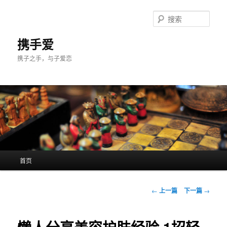
跳
至
搜
主
索
内
携手爱
容
携子之手，与子爱恋
区
域
主
首页
页
文
←
上一篇
下一篇
→
章
导
航