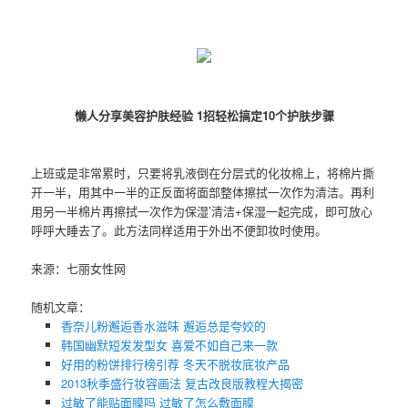
懒人分享美容护肤经验 1招轻松搞定10个护肤步骤
上班或是非常累时，只要将乳液倒在分层式的化妆棉上，将棉片撕
开一半，用其中一半的正反面将面部整体擦拭一次作为清洁。再利
用另一半棉片再擦拭一次作为保湿’清洁+保湿一起完成，即可放心
呼呼大睡去了。此方法同样适用于外出不便卸妆时使用。
来源：七丽女性网
随机文章：
香奈儿粉邂逅香水滋味 邂逅总是夸姣的
韩国幽默短发发型女 喜爱不如自己来一款
好用的粉饼排行榜引荐 冬天不脱妆底妆产品
2013秋季盛行妆容画法 复古改良版教程大揭密
过敏了能贴面膜吗 过敏了怎么敷面膜