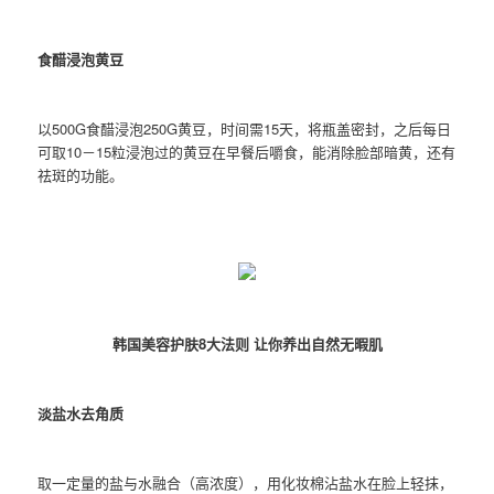
食醋浸泡黄豆
以500G食醋浸泡250G黄豆，时间需15天，将瓶盖密封，之后每日
可取10－15粒浸泡过的黄豆在早餐后嚼食，能消除脸部暗黄，还有
祛斑的功能。
韩国美容护肤8大法则 让你养出自然无暇肌
淡盐水去角质
取一定量的盐与水融合（高浓度），用化妆棉沾盐水在脸上轻抹，