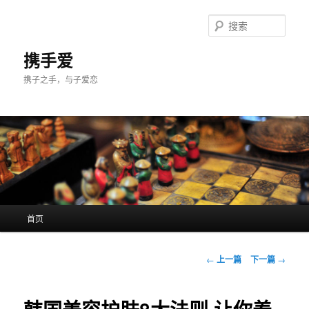
跳
至
搜
主
索
内
携手爱
容
携子之手，与子爱恋
区
域
主
首页
页
文
←
上一篇
下一篇
→
章
导
航