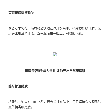
茉莉花清爽液紧肤
准备好茉莉花，然后将之浸泡在冷开水当中，密封静待数日后，兑
少许医用酒精即成。洗完脸后拍在脸上，可收缩毛孔。
韩国美容护肤8大法则 让你养出自然无暇肌
醋与甘油嫩肤
将醋与甘油以5：1的比例，混合涂抹在脸上，每日坚持会发现肌肤
变的相当细嫩哦。