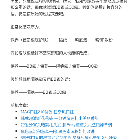
杰出，只能说是均匀的作用，所以，假如你嫌费事不想让皮肤担负
那么重的话，那你就试试BB霜或CC霜。假如你是想让妆容好的
话，仍是按原始的过程来走吧。
正常化装次序为：
保养（便是根底护肤）——隔绝——粉底液——粉饼\散粉
假如皮肤根柢好不需求遮瑕的人也能够改成：
保养——BB霜 / 保养——隔绝霜 / 保养——CC霜
假如想既用隔绝霜又用BB霜的话：
保养——隔绝——BB霜或CC霜
随机文章：
MAC口红210试色 日杂风口红
韩式超清新花苞头 一分钟快速扎出美丽香甜
短发沙宣头暗箭扎头发 超Easy波波头扎法甩掉单调
黑色素沉积怎么去除 黑色素沉积如何改进
5款韩国女明星短发发型图片 简略时髦小新鲜女生独爱