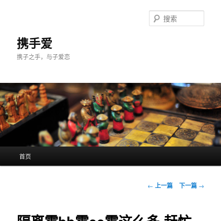
跳
至
搜
主
索
内
携手爱
容
携子之手，与子爱恋
区
域
主
首页
页
文
←
上一篇
下一篇
→
章
导
航