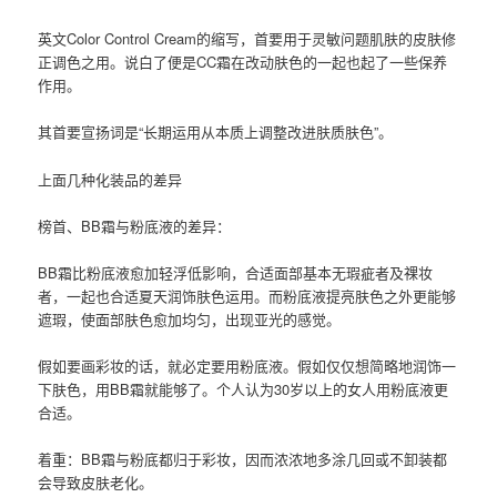
英文Color Control Cream的缩写，首要用于灵敏问题肌肤的皮肤修
正调色之用。说白了便是CC霜在改动肤色的一起也起了一些保养
作用。
其首要宣扬词是“长期运用从本质上调整改进肤质肤色”。
上面几种化装品的差异
榜首、BB霜与粉底液的差异：
BB霜比粉底液愈加轻浮低影响，合适面部基本无瑕疵者及祼妆
者，一起也合适夏天润饰肤色运用。而粉底液提亮肤色之外更能够
遮瑕，使面部肤色愈加均匀，出现亚光的感觉。
假如要画彩妆的话，就必定要用粉底液。假如仅仅想简略地润饰一
下肤色，用BB霜就能够了。个人认为30岁以上的女人用粉底液更
合适。
着重：BB霜与粉底都归于彩妆，因而浓浓地多涂几回或不卸装都
会导致皮肤老化。