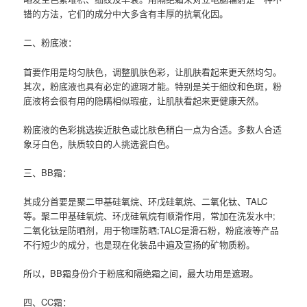
错的方法，它们的成分中大多含有丰厚的抗氧化因。
二、粉底液：
首要作用是均匀肤色，调整肌肤色彩，让肌肤看起来更天然均匀。
其次，粉底液也具有必定的遮瑕才能。特别是关于细纹和色斑，粉
底液将会很有用的隐瞒相似瑕疵，让肌肤看起来更健康天然。
粉底液的色彩挑选挨近肤色或比肤色稍白一点为合适。多数人合适
象牙白色，肤质较白的人挑选瓷白色。
三、BB霜：
其成分首要是聚二甲基硅氧烷、环戊硅氧烷、二氧化钛、TALC
等。聚二甲基硅氧烷、环戊硅氧烷有顺滑作用，常加在洗发水中;
二氧化钛是防晒剂，用于物理防晒;TALC是滑石粉，粉底液等产品
不行短少的成分，也是现在化装品中遍及宣扬的矿物质粉。
所以，BB霜身份介于粉底和隔绝霜之间，最大功用是遮瑕。
四、CC霜：