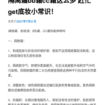
隔离霜bb霜cc霜这么多 赶忙
get底妆小常识！
发表于
2021年7月31日
隔绝霜、粉底液、BB霜、CC霜你能辨明吗
一、隔绝霜：
1、构成肌肤与彩妆间的维护屏：假如不运用隔绝霜就涂粉底，会
让粉底堵住毛孔损伤皮肤
2、隔绝脏空气：即便你素面朝天，也无法逃避紫外线和空气中的
污染物。而隔绝霜的第二大功用便是隔绝这两种不行抗击的天然要
素。
3、调整肤色：绿色隔绝霜合适偏红肌肤和青春痘肌肤。紫色隔绝
霜合适偏黄肌肤和苍白肌肤。
4、抗辐射：长期对着电脑的人，假如没有恰当的维护，肌肤很简
略发生色素堆积、细纹及早衰。用隔绝霜来对立电脑辐射是一种不