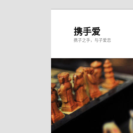
跳
至
主
携手爱
内
携子之手，与子爱恋
容
区
域