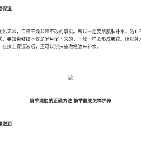
要保湿
变化无常，但是干燥却是不改的事实。所以一定要给肌肤补水，防止
肤，要知道皱纹不仅是岁月留下来的，干燥一样会形成皱纹。所以补
。在擦上保湿液后，还可以涂抹些橄榄油来补水。
换季洗脸的正确方法 换季肌肤怎样护养
要滋润