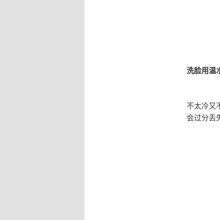
洗脸用温
不太冷又
会过分丢