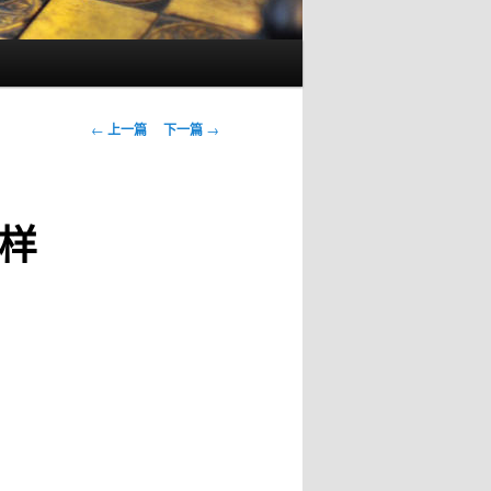
文
←
上一篇
下一篇
→
章
导
航
样