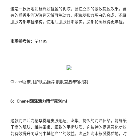
这是一款质地如丝绸般轻盈的乳液，营造立即的紧致提拉效果。含
有的榄香脂PFA独具天然再生动力，能激发张力蛋白的合成，还原
肌肤内部年轻结构，使用后肌肤日渐紧实，脸部轮廓显得更年轻。
市场参考价：
￥1185
Chanel香奈儿护肤品推荐 肌肤重启年轻机制
6：Chanel润泽活力精华露50ml
这款润泽活力精华露是皮肤迅速、密集、持久的润泽补给，能舒缓
干燥的肌肤，维持柔嫩，细致的平衡肤质，它独特的促进强化功效
能有效提升同系列中其他产品的效益。湛蓝如海水般凝露质地，时