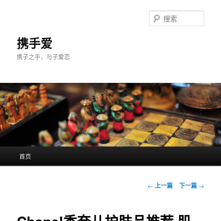
跳
至
搜
主
索
内
携手爱
容
携子之手，与子爱恋
区
域
主
首页
页
文
←
上一篇
下一篇
→
章
导
航