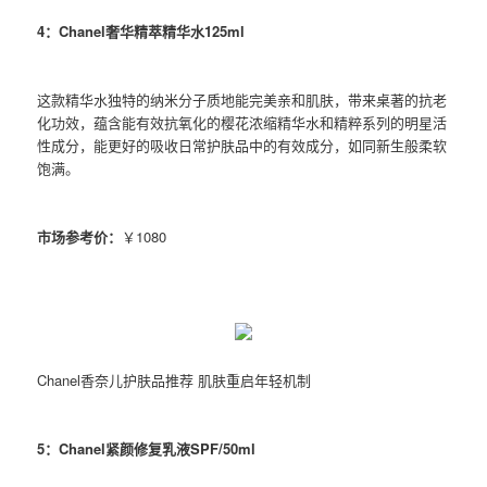
4：Chanel奢华精萃精华水125ml
这款精华水独特的纳米分子质地能完美亲和肌肤，带来桌著的抗老
化功效，蕴含能有效抗氧化的樱花浓缩精华水和精粹系列的明星活
性成分，能更好的吸收日常护肤品中的有效成分，如同新生般柔软
饱满。
市场参考价：
￥1080
Chanel香奈儿护肤品推荐 肌肤重启年轻机制
5：Chanel紧颜修复乳液SPF/50ml