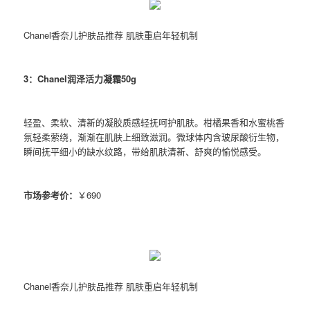
Chanel香奈儿护肤品推荐 肌肤重启年轻机制
3：Chanel润泽活力凝霜50g
轻盈、柔软、清新的凝胶质感轻抚呵护肌肤。柑橘果香和水蜜桃香
氛轻柔萦绕，渐渐在肌肤上细致滋润。微球体内含玻尿酸衍生物，
瞬间抚平细小的缺水纹路，带给肌肤清新、舒爽的愉悦感受。
市场参考价：
￥690
Chanel香奈儿护肤品推荐 肌肤重启年轻机制