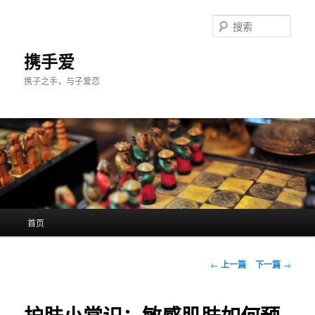
跳
至
搜
主
索
内
携手爱
容
携子之手，与子爱恋
区
域
主
首页
页
文
←
上一篇
下一篇
→
章
导
航