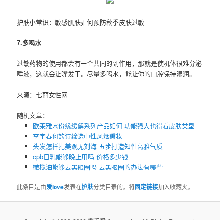
护肤小常识：敏感肌肤如何预防秋季皮肤过敏
7.多喝水
过敏药物的使用都会有一个共同的副作用，那就是使机体很难分泌
唾液，这就会让嘴发干。尽量多喝水，能让你的口腔保持湿润。
来源：七丽女性网
随机文章：
欧莱雅水份缘缓解系列产品如何 功能强大也得看皮肤类型
李宇春何韵诗缔造中性风烟熏妆
头发怎样扎美观无刘海 五步打造知性高雅气质
cpb日乳能够晚上用吗 价格多少钱
橄榄油能够去黑眼圈吗 ​去黑眼圈的办法有哪些
此条目是由
爱love
发表在
护肤
分类目录的。将
固定链接
加入收藏夹。