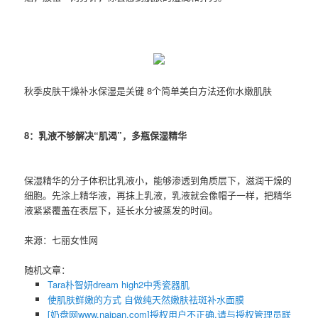
秋季皮肤干燥补水保湿是关键 8个简单美白方法还你水嫩肌肤
8：乳液不够解决“肌渴”，多瓶保湿精华
保湿精华的分子体积比乳液小，能够渗透到角质层下，滋润干燥的
细胞。先涂上精华液，再抹上乳液，乳液就会像帽子一样，把精华
液紧紧覆盖在表层下，延长水分被蒸发的时间。
来源：七丽女性网
随机文章：
Tara朴智妍dream high2中秀瓷器肌
使肌肤鲜嫩的方式 自做纯天然嫩肤祛斑补水面膜
[奶盘网www.naipan.com]授权用户不正确,请与授权管理员联