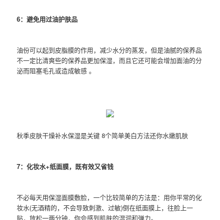
6：避免用过油护肤品
油份可以起到皮脂膜的作用，减少水分的蒸发，但是油腻的保养品
不一定比清爽些的保养品更加保湿，而且它还可能会增加面油的分
泌而阻塞毛孔或造成敏感 。
秋季皮肤干燥补水保湿是关键 8个简单美白方法还你水嫩肌肤
7：化妆水+纸面膜，既有效又省钱
不必每天用保湿面膜敷脸，一个比较简单的方法是：用你平常的化
妆水(无酒精的，不会导致刺激、过敏)倒在纸面膜上，往脸上一
贴，放松一两分钟，你会感到肌肤的湿润和弹力。