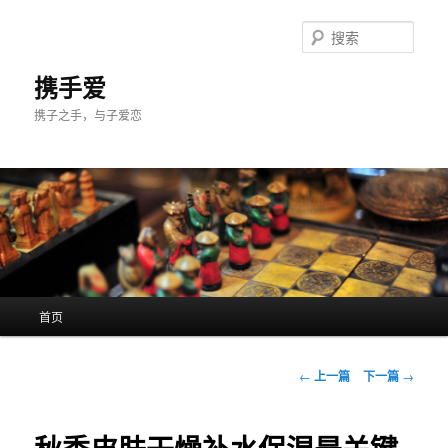
跳
至
搜
主
索
内
携手爱
容
携子之手，与子爱恋
区
域
主
首页
页
文
←
上一篇
下一篇
→
章
导
航