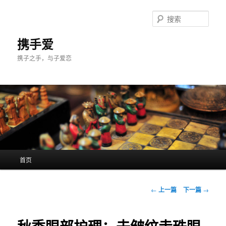
跳
至
搜
主
索
内
携手爱
容
携子之手，与子爱恋
区
域
主
首页
页
文
←
上一篇
下一篇
→
章
导
航