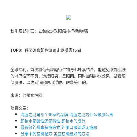
秋季眼部护理：去皱纹走珠眼霜排行榜前8强
TOP8
：薇姿温泉矿物润眼走珠凝露15ml
全球专利，首次将葡萄聚醣衍生物与七叶素结合，能避免眼部肌肤
的淋巴循环不良，造成眼袋、黑眼圈。同时加强排水效果，舒缓眼
部肌肤，以达到消除眼部浮肿、眼袋等目的。
来源：七丽女性网
随机文章：
海蓝之谜是哪个国家的品牌 海蓝之谜为什么做那么贵
卸妆水是酸性还是碱性 卸妆水的成分
最有效的排毒祛痘方式 外用口服调成无痘肌
分享中药祛斑秘方 美白祛斑最好的方法