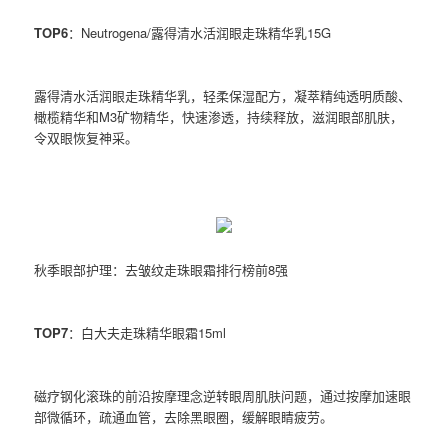
TOP6
：Neutrogena/露得清水活润眼走珠精华乳15G
露得清水活润眼走珠精华乳，轻柔保湿配方，凝萃精纯透明质酸、
橄榄精华和M3矿物精华，快速渗透，持续释放，滋润眼部肌肤，
令双眼恢复神采。
秋季眼部护理：去皱纹走珠眼霜排行榜前8强
TOP7
：白大夫走珠精华眼霜15ml
磁疗钢化滚珠的前沿按摩理念逆转眼周肌肤问题，通过按摩加速眼
部微循环，疏通血管，去除黑眼圈，缓解眼睛疲劳。