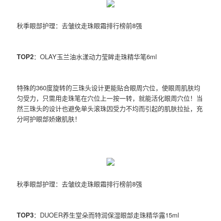
秋季眼部护理：去皱纹走珠眼霜排行榜前8强
TOP2
：OLAY玉兰油水漾动力莹眸走珠精华笔6ml
特殊的360度旋转的三珠头设计更能贴合眼周穴位，使眼周肌肤均
匀受力，只需用走珠笔在穴位上一按一转，就能活化眼周穴位！当
然三珠头的设计也避免单头滚珠因受力不均而引起的肌肤拉扯，充
分呵护眼部娇嫩肌肤！
秋季眼部护理：去皱纹走珠眼霜排行榜前8强
TOP3
：DUOER养生堂朵而特润保湿眼部走珠精华露15ml