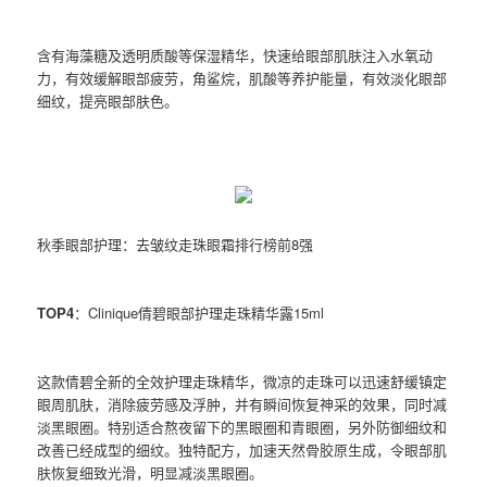
含有海藻糖及透明质酸等保湿精华，快速给眼部肌肤注入水氧动
力，有效缓解眼部疲劳，角鲨烷，肌酸等养护能量，有效淡化眼部
细纹，提亮眼部肤色。
秋季眼部护理：去皱纹走珠眼霜排行榜前8强
TOP4
：Clinique倩碧眼部护理走珠精华露15ml
这款倩碧全新的全效护理走珠精华，微凉的走珠可以迅速舒缓镇定
眼周肌肤，消除疲劳感及浮肿，并有瞬间恢复神采的效果，同时减
淡黑眼圈。特别适合熬夜留下的黑眼圈和青眼圈，另外防御细纹和
改善已经成型的细纹。独特配方，加速天然骨胶原生成，令眼部肌
肤恢复细致光滑，明显减淡黑眼圈。