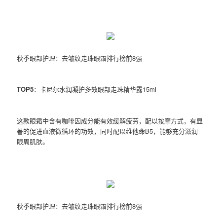
秋季眼部护理：去皱纹走珠眼霜排行榜前8强
TOP5
：卡尼尔水润凝护多效眼部走珠精华露15ml
这款眼霜中含有咖啡因成分能有效缓解疲劳，配以按摩方式，有显
著的促进血液微循环的功效，同时配以维他命B5，能够充分滋润
眼周肌肤。
秋季眼部护理：去皱纹走珠眼霜排行榜前8强