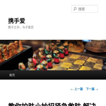
跳
至
搜
主
索
内
携手爱
容
携子之手，与子爱恋
区
域
主
首页
页
文
←
上一篇
下一篇
→
章
导
航