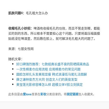
肌肤问题4：
毛孔粗大怎么办
收缩毛孔小妙招：
啤酒有收缩毛孔的功效，而且不管走到哪，都能
买的到的东西，所以根本不需要担心这个问题。只要将面压缩面膜
贴纸浸在啤酒里，然后敷在脸上，就可解决毛孔粗大的问题了。
来源：七丽女性网
随机文章：
好口碑强烈推荐：七款經典长盛不衰的防晒隔离商品
一次性棉柔巾应用流程 应用棉柔巾的常见问题
圆脸怎样扎头发美观显瘦 韩式浪漫低马尾扎法图解
薛之谦林俊杰方大同 创造文人们的英俊发型
美宝莲光影修容棒怎么样 超模立体V脸立刻搞定
此条目是由
爱love
发表在
彩妆
分类目录的。将
固定链接
加入收藏夹。