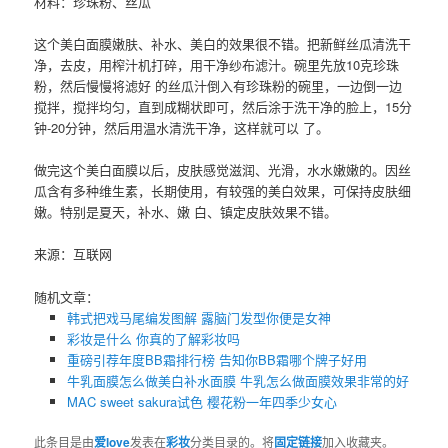
材料：珍珠粉、丝瓜
这个美白面膜嫩肤、补水、美白的效果很不错。把新鲜丝瓜清洗干
净，去皮，用榨汁机打碎，用干净纱布滤汁。碗里先放10克珍珠
粉，然后慢慢将滤好 的丝瓜汁倒入有珍珠粉的碗里，一边倒一边
搅拌，搅拌均匀，直到成糊状即可，然后涂于洗干净的脸上，15分
钟-20分钟，然后用温水清洗干净，这样就可以 了。
做完这个美白面膜以后，皮肤感觉滋润、光滑，水水嫩嫩的。因丝
瓜含有多种维生素，长期使用，有较强的美白效果，可保持皮肤细
嫩。特别是夏天，补水、嫩 白、镇定皮肤效果不错。
来源：互联网
随机文章：
韩式把戏马尾编发图解 露脑门发型你便是女神
彩妆是什么 你真的了解彩妆吗
重磅引荐年度BB霜排行榜 告知你BB霜哪个牌子好用
牛乳面膜怎么做美白补水面膜 牛乳怎么做面膜效果非常的好
MAC sweet sakura试色 樱花粉一年四季少女心
此条目是由
爱love
发表在
彩妆
分类目录的。将
固定链接
加入收藏夹。