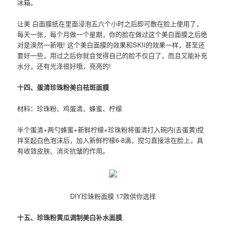
冰箱。
让美 白面膜纸在里面浸泡五六个小时之后即可敷在脸上使用了，
每天一张，每个月做一个星期，你的脸在做过这个美白面膜之后绝
对是涣然一新哦! 这个美白面膜的效果和SKII的效果一样，甚至还
要好一些，用过之后你就会觉得自己的脸不仅白了，而且又能补充
水分，还有光泽很好哦，亮亮的!
十四、蛋清珍珠粉美白祛斑面膜
材料：珍珠粉、鸡蛋清、蜂蜜、柠檬
半个蛋清+两勺蜂蜜+新鲜柠檬+珍珠粉将蛋清打入碗内(去蛋黄)搅
拌至起白色泡沫后，加入新鲜柠檬6-8滴，搅匀直接涂在脸上，具
有收敛皮肤、消炎抗皱的作用。
DIY珍珠粉面膜 17款供你选择
十五、珍珠粉黄瓜调制美白补水面膜