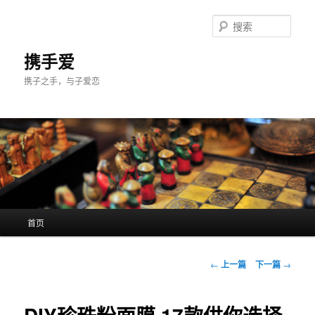
跳
至
搜
主
索
内
携手爱
容
携子之手，与子爱恋
区
域
主
首页
页
文
←
上一篇
下一篇
→
章
导
航