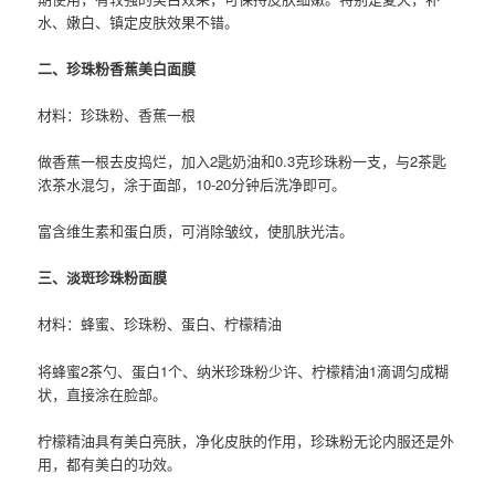
水、嫩白、镇定皮肤效果不错。
二、珍珠粉香蕉美白面膜
材料：珍珠粉、香蕉一根
做香蕉一根去皮捣烂，加入2匙奶油和0.3克珍珠粉一支，与2茶匙
浓茶水混匀，涂于面部，10-20分钟后洗净即可。
富含维生素和蛋白质，可消除皱纹，使肌肤光洁。
三、淡斑珍珠粉面膜
材料：蜂蜜、珍珠粉、蛋白、柠檬精油
将蜂蜜2茶勺、蛋白1个、纳米珍珠粉少许、柠檬精油1滴调匀成糊
状，直接涂在脸部。
柠檬精油具有美白亮肤，净化皮肤的作用，珍珠粉无论内服还是外
用，都有美白的功效。