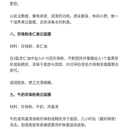
肥皂。
以此法敷面，兼有收敛、润滑的功效。游泳健身，休闲小憩，做一
个滋养美白面膜，去除消毒水的刺激。
八、珍珠粉杏仁美白面膜
材料：珍珠粉，杏仁油
在2匙杏仁油中加入0.15克珍珠粉，不断搅拌并慢慢加入1个蛋黄至
形成粘稠状，涂抹于面部与颈部，20分钟后用毛巾将剩余面膜擦去
即可。
滋润肌肤，使之光滑细嫩。
九、牛奶珍珠粉美白面膜
材料：珍珠粉、牛奶、鸡蛋清
牛奶或鸡蛋清调和珍珠粉成糊状涂于面部，几小时后（最好隔夜）
洗去。如感面部有紧绷感要用护肤霜滋润皮肤。