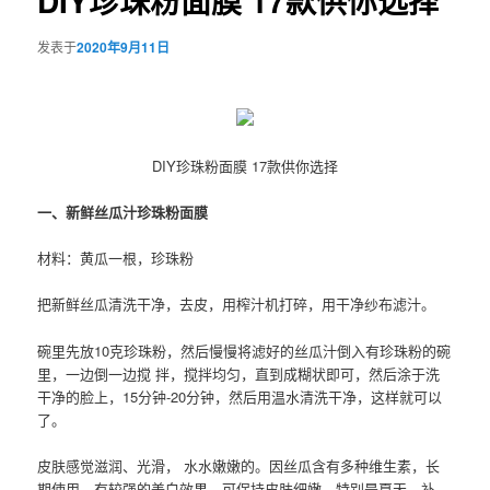
DIY珍珠粉面膜 17款供你选择
发表于
2020年9月11日
DIY珍珠粉面膜 17款供你选择
一、新鲜丝瓜汁珍珠粉面膜
材料：黄瓜一根，珍珠粉
把新鲜丝瓜清洗干净，去皮，用榨汁机打碎，用干净纱布滤汁。
碗里先放10克珍珠粉，然后慢慢将滤好的丝瓜汁倒入有珍珠粉的碗
里，一边倒一边搅 拌，搅拌均匀，直到成糊状即可，然后涂于洗
干净的脸上，15分钟-20分钟，然后用温水清洗干净，这样就可以
了。
皮肤感觉滋润、光滑， 水水嫩嫩的。因丝瓜含有多种维生素，长
期使用，有较强的美白效果，可保持皮肤细嫩。特别是夏天，补