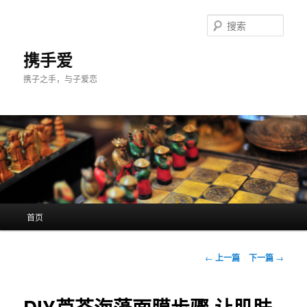
跳
至
搜
主
索
内
携手爱
容
携子之手，与子爱恋
区
域
主
首页
页
文
←
上一篇
下一篇
→
章
导
航