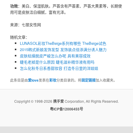
功效
：美白、保湿肌肤。芦荟含有芦荟素、芦荟大黄素等，长期使
用可是皮肤洁白细腻，富有光泽。
来源：七丽女性网
随机文章：
LUNASOL彩妆TheBeige系列有哪些 TheBeige试色
2015韩式新娘发饰发型 发饰装点倍添满分诱人魅力
皮肤枯燥脱皮严峻怎么办呢 具有美容成效
睫毛老掉是什么原因​ 睫毛滋补精华液有用吗
怎么化秋冬日系香甜妆容 打造冬日里的洋娃娃
此条目是由
爱love
发表在
彩妆
分类目录的。将
固定链接
加入收藏夹。
Copyright © 1998-2026
携手爱
Corporation, All Rights Reserved.
粤ICP备12006455号