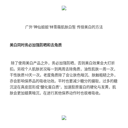
广外”神仙姐姐”林雪薇肌肤白皙 传授美白的方法
美白同时务必加强防晒和去角质
除了使用美白产品之外，务必加强防晒，否则美白效果会大打折
扣。另视个人肌肤状况每一到两周去除角质，油性肌肤一周一次，
干性肤质10天一次。老废角质除了会让肤色暗沉、肤触粗糙之外，
亦会影响保养品的吸收功效。平时也要减少糖分的摄取，过多的糖
沉淀在真皮层形成“醣化蛋白质”，加速胶原蛋白的硬化与发黄，肌
肤会更加蜡黄暗沉，在进行其他保养动作时也很难吸收。