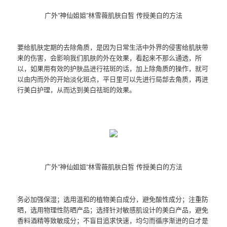
广外”神仙姐姐”林雪薇肌肤白皙 传授美白的方法
要给肌肤定期的去除角质，是因为日常生活中外界的侵害给肌肤带
来的伤害，会影响我们肌肤的外在效果，看起来不那么通透，所
以，如果用有效的护肤品进行祛斑的话，加上除角质的操作，就可
以由内而外的开始淡化斑点，平日里可以先进行局部去角质，再进
行美白护理，从而达到美白祛斑的效果。
广外”神仙姐姐”林雪薇肌肤白皙 传授美白的方法
务必加强保湿；选用温和的植物美白成分，避免酸性成分；注重防
晒，选用物理性防晒产品；选择针对敏感肌设计的美白产品，避免
香料酒精等致敏成分；不盲目追求快速，均匀而循序渐进的白才是