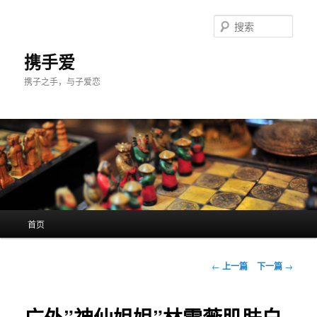
跳
至
搜
主
索
内
携手爱
容
携子之手，与子爱恋
区
域
主
首页
页
文
←
上一篇
下一篇
→
章
导
航