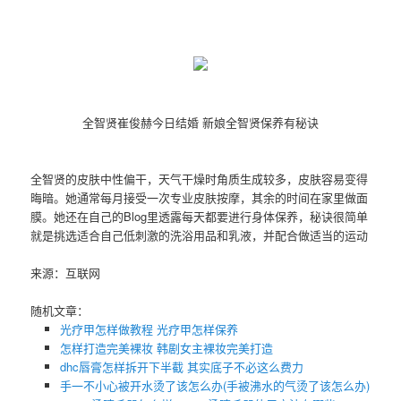
全智贤崔俊赫今日结婚 新娘全智贤保养有秘诀
全智贤的皮肤中性偏干，天气干燥时角质生成较多，皮肤容易变得
晦暗。她通常每月接受一次专业皮肤按摩，其余的时间在家里做面
膜。她还在自己的Blog里透露每天都要进行身体保养，秘诀很简单
就是挑选适合自己低刺激的洗浴用品和乳液，并配合做适当的运动
来源：互联网
随机文章：
光疗甲怎样做教程 ​光疗甲怎样保养
怎样打造完美裸妆 韩剧女主裸妆完美打造
dhc唇膏怎样拆开下半截 其实底子不必这么费力
手一不小心被开水烫了该怎么办(手被沸水的气烫了该怎么办)