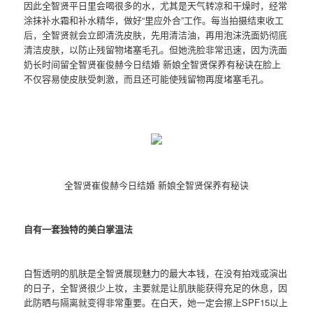
因此全智贤平日里会喝很多的水，尤其是天气转凉和干燥时，经常
涂抹补水霜和补水精华，做好“里应外合”工作。每当拍摄结束收工
后，全智贤就会立即清洗皮肤，先用清洁油，再用泡沫洗面奶彻底
清洁皮肤，以防止残留物堵塞毛孔。但她洗脸非常迅速，因为洗面
奶长时间留全智贤崔俊赫今日结婚 新娘全智贤保养有秘诀在脸上
不仅容易使皮肤受刺激，而且还可能使残留物再度堵塞毛孔。
全智贤崔俊赫今日结婚 新娘全智贤保养有秘诀
自有一套独特的美白掌温法
白皙透明的肌肤是全智贤展现魅力的最大本钱，在没有拍戏或演出
的日子，全智贤很少上妆，主要就是让肌肤能获得充足的休息，因
此防晒与隔离就变得非常重要。在白天，她一定会擦上SPF15以上