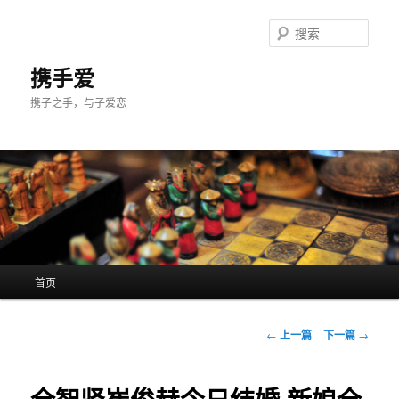
跳
至
搜
主
索
内
携手爱
容
携子之手，与子爱恋
区
域
主
首页
页
文
←
上一篇
下一篇
→
章
导
航