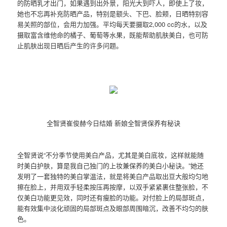
的防晒乳才出门，如果遇到出外景，阳光大到吓人，即使上了妆，
她也不忘再补充防晒产品，特别是额头、下巴、脸颊，日晒特别容
易关照的部位，会用力加强。平均每天要摄取2,000 cc的水，以及
摄取富含维他命的橘子、葡萄等水果，既能帮助肌肤美白，也可防
止肌肤出现日晒后产生的许多问题。
全智贤崔俊赫今日结婚 新娘全智贤保养有秘诀
全智贤说“不分季节使用美白产品，尤其是美白底妆，这样就能随
时美白护肤，算是我自己独门的上妆兼保养的美白小秘诀。”她还
发明了一套独特的美白掌温法，就是将美白产品取出豆大般均匀地
擦在脸上，并用双手轻柔按压再按摩，以双手紧紧裹住整张脸，不
仅美白功能更见效，同时还有瘦脸的功能。对付脸上的局部斑点，
能有效集中淡化顽固的局部斑点及眼部周围暗沉，改善不均匀的肤
色。