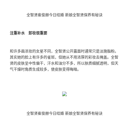
全智贤崔俊赫今日结婚 新娘全智贤保养有秘诀
注重补水 卸妆很重要
和许多画浓妆的女星不同，全智贤公开露面时通常只是淡施脂粉。
其实她的脸上有许多的雀斑，但她从不用浓厚的彩妆去掩盖。全智
贤的皮肤呈中性偏干，汗水和油分不多，所以肤质细腻透明，但天
气干燥时角质生成较多，使皮肤变得晦暗。
全智贤崔俊赫今日结婚 新娘全智贤保养有秘诀