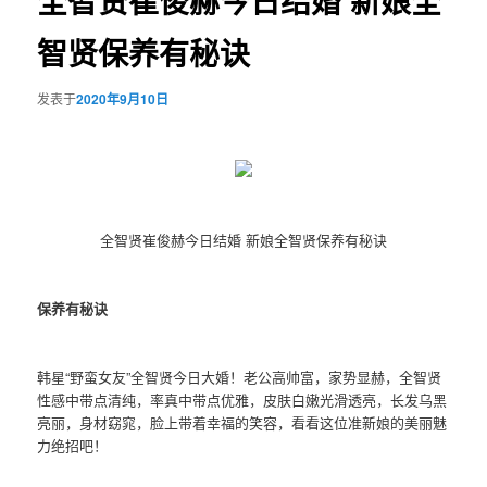
全智贤崔俊赫今日结婚 新娘全
智贤保养有秘诀
发表于
2020年9月10日
全智贤崔俊赫今日结婚 新娘全智贤保养有秘诀
保养有秘诀
韩星“野蛮女友”全智贤今日大婚！老公高帅富，家势显赫，全智贤
性感中带点清纯，率真中带点优雅，皮肤白嫩光滑透亮，长发乌黑
亮丽，身材窈窕，脸上带着幸福的笑容，看看这位准新娘的美丽魅
力绝招吧！