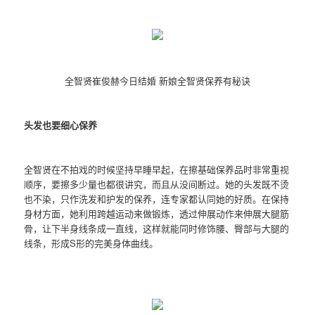
全智贤崔俊赫今日结婚 新娘全智贤保养有秘诀
头发也要细心保养
全智贤在不拍戏的时候坚持早睡早起，在擦基础保养品时非常重视
顺序，要擦多少量也都很讲究，而且从没间断过。她的头发既不烫
也不染，只作洗发和护发的保养，连专家都认同她的好质。在保持
身材方面，她利用跨越运动来做锻炼，透过伸展动作来伸展大腿筋
骨，让下半身线条成一直线，这样就能同时修饰腰、臀部与大腿的
线条，形成S形的完美身体曲线。