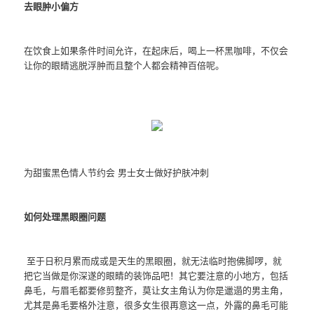
去眼肿小偏方
在饮食上如果条件时间允许，在起床后，喝上一杯黑咖啡，不仅会
让你的眼睛逃脱浮肿而且整个人都会精神百倍呢。
为甜蜜黑色情人节约会 男士女士做好护肤冲刺
如何处理黑眼圈问题
至于日积月累而成或是天生的黑眼圈，就无法临时抱佛脚啰，就
把它当做是你深遂的眼睛的装饰品吧！其它要注意的小地方，包括
鼻毛，与眉毛都要修剪整齐，莫让女主角认为你是邋遢的男主角，
尤其是鼻毛要格外注意，很多女生很再意这一点，外露的鼻毛可能