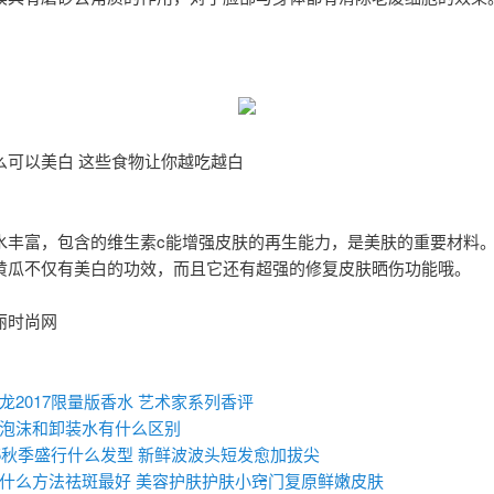
么可以美白 这些食物让你越吃越白
水丰富，包含的维生素c能增强皮肤的再生能力，是美肤的重要材料
黄瓜不仅有美白的功效，而且它还有超强的修复皮肤晒伤功能哦。
丽时尚网
：
龙2017限量版香水 艺术家系列香评
泡沫和卸装水有什么区别
15秋季盛行什么发型 新鲜波波头短发愈加拔尖
什么方法祛斑最好 美容护肤护肤小窍门复原鲜嫩皮肤