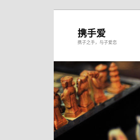
跳
至
主
携手爱
内
携子之手，与子爱恋
容
区
域