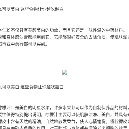
么可以美白 这些食物让你越吃越白
杏仁粉不仅具有养颜美白的功效，而且它还是一味性温的中药材料。
膜和身体磨沙膏都能用到它，它能够很好安全的去除角质，使肌肤润
超市或中药行都可以买到。
么可以美白 这些食物让你越吃越白
柠檬汁：是美白的明星水果，许多水果都可以作为自制保养品的材料
要性值得特别提出说明。柠檬汁主要可以使肌肤洁净、美白，并具有
檬皮中含有天然的精油，自然地散发香气，使人心情愉悦。将柠檬皮
膜具有磨砂去角质的作用，对于脸部与身体都有清除老废细胞的效果