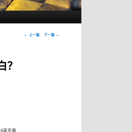
文
←
上一篇
下一篇
→
章
导
航
白？
6毫克番