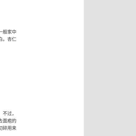
一般家中
白。杏仁
，不过，
去面疱的
切碎用来
。