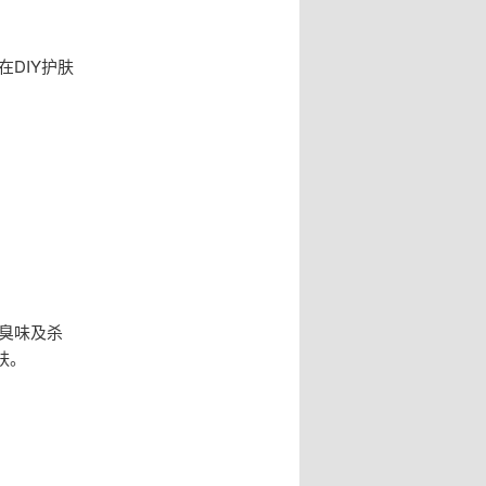
DIY护肤
臭味及杀
肤。