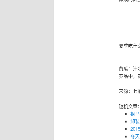
夏季吃什
黄瓜：汁
养品中，
来源：七
随机文章
祖马
卸装
20
冬天