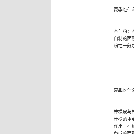
夏季吃什
杏仁粉：
自制的面
粉在一般
夏季吃什
柠檬皮与
柠檬的重
作用。柠
做成的面