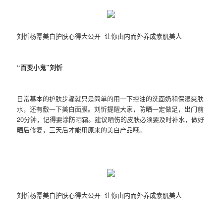
刘忻杨幂美白护肤心得大公开 让你由内而外养成素肌美人
“百变小鬼”刘忻
日常基本的护肤步骤就只是简单的用一下控油的洗面奶和保湿爽肤
水，还有敷一下美白面膜。刘忻提醒大家，防晒一定做足，出门前
20分钟，记得要涂防晒霜。建议晒伤的皮肤必须要及时补水，做好
晒后修复，三天后才能用原来的美白产品哦。
刘忻杨幂美白护肤心得大公开 让你由内而外养成素肌美人