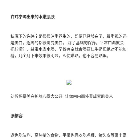
许玮宁喝出来的水嫩肌肤
私底下的许玮宁是很很注重养生的，即便已经够白了，最重视的还
是美白，连喝的都很讲究美白。 除了基础的保养，平常口渴就会
把柠檬汁、蜂蜜水当水喝，早餐有空就会喝薏仁牛奶但绝对不能加
糖，几个月下来效果很明显，即使曝晒，也不容易晒黑。
刘忻杨幂美白护肤心得大公开 让你由内而外养成素肌美人
张榕容
避免吃油炸、高热量的食物，平常也喜欢吃鸡脚、猪头皮等函丰富