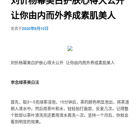
刘忻杨幂美白护肤心得大公开
让你由内而外养成素肌美人
发表于
2020年9月10日
刘忻杨幂美白护肤心得大公开 让你由内而外养成素肌美人
李念绿茶美白法
首先，取3～5克绿茶浸泡，15分钟后，茶的颜色明显泡出，将茶渣
倒入清水中。然后用茶叶和水，轻轻拍打面部，反复几次。记得整
个脸部以茶叶清洗完还要用清水再洗一次。坚持一个月后，你就会
看到明显的效果。