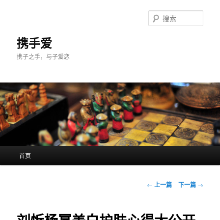
跳
至
搜
主
索
内
携手爱
容
携子之手，与子爱恋
区
域
主
首页
页
文
←
上一篇
下一篇
→
章
导
航