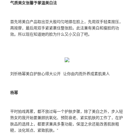
气质美女张馨予掌温美白法
首先将美白产品取出豆大般均匀地搽在脸上，先用双手轻柔按压，
再按摩，最后用双手紧紧裹住整张脸。此法兼有美白和瘦脸的功
效。所以现在知道她的脸为什么又小又白了吧。
刘忻杨幂美白护肤心得大公开 让你由内而外养成素肌美人
杨幂
平时拍戏再累，都不放过每一个护肤步骤，除了美白之外，步入轻
熟女的我开始要兼顾抗氧化、预防衰老、紧实肌肤的工作了，在护
肤品的选择上，都要求兼具多重功能，保湿之余还能改善肌肤粗
糙，淡化斑点、紧致肌肤。”