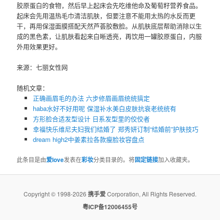
胶原蛋白的食物，然后早上起床会先吃维他命及葡萄籽营养食品。
起床会先用温热毛巾清洁肌肤，但要注意不能用太热的水反而更
干，再用保湿面膜搭配天然芦荟胶敷脸。从肌肤底层帮助消除以生
成的黑色素，让肌肤看起来白晰透亮，再饮用一罐胶原蛋白，内服
外用效果更好。
来源：七丽女性网
随机文章：
正确画眉毛的办法 六步修眉画眉统统搞定
haba水好不好用呢 保湿补水美白皮肤抗衰老统统有
方形脸合适发型设计 日系发型里的佼佼者
幸福快乐维尼夫妇我们结婚了 郑秀妍订制“结婚前”护肤技巧
dream high2中姜素拉各款瘦脸妆容盘点
此条目是由
爱love
发表在
彩妆
分类目录的。将
固定链接
加入收藏夹。
Copyright © 1998-2026
携手爱
Corporation, All Rights Reserved.
粤ICP备12006455号