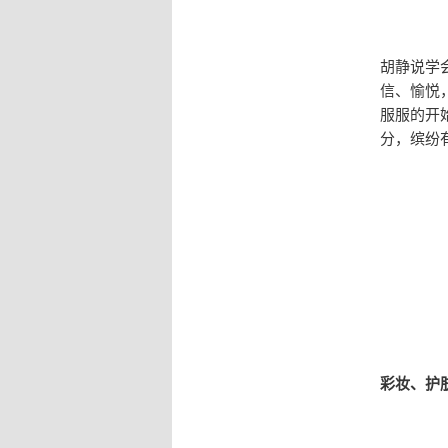
胡静说学
信、愉悦
服服的开
分，缤纷
彩妆、护