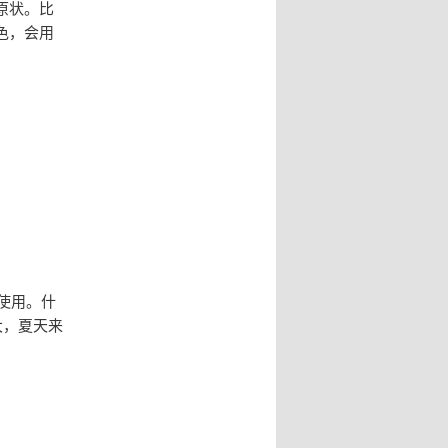
原状。比
色，会用
使用。什
大，夏天来