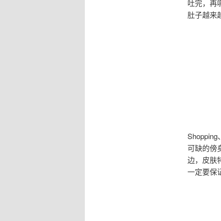
吐完，再
肚子越来
Shopp
可缺的傍
边，皮肤
一定要保