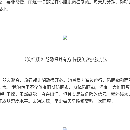
吸，要非常慢，而这一切都是有小腹肌肉控制的。每天几分钟，你就
越小。
《笑红颜 》胡静保养有方 传授美容护肤方法
ing、朋友聚会、旅行都让胡静很开心。她最爱去海边旅行，防晒霜和
身宝。“我的包里不仅仅有面部防晒霜、身体防晒霜，还有一大堆面膜
特别干燥，虽然感觉一直在出汗，但其实是最危险的信号。紫外线太
证皮肤湿度水平。去海边玩，至少每天早晚都要敷一次面膜。