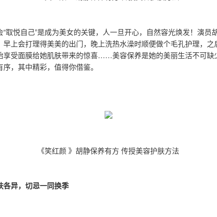
会“取悦自己”是成为美女的关键，人一旦开心，自然容光焕发！演员
，早上会打理得美美的出门，晚上洗热水澡时顺便做个毛孔护理，之
始享受面膜给她肌肤带来的惊喜……美容保养是她的美丽生活不可缺
有序，其中精彩，值得你借鉴。
《笑红颜 》胡静保养有方 传授美容护肤方法
肤各异，切忌一同换季