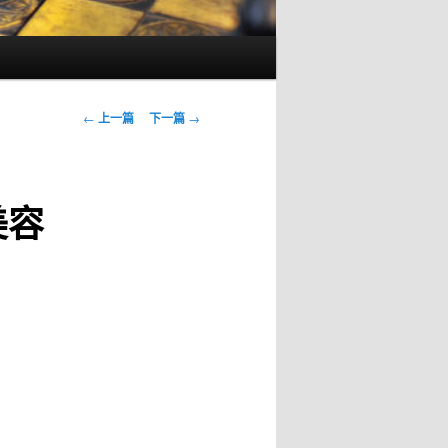
文
←
上一篇
下一篇
→
章
导
航
美容