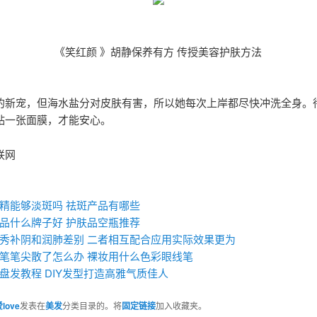
《笑红颜 》胡静保养有方 传授美容护肤方法
的新宠，但海水盐分对皮肤有害，所以她每次上岸都尽快冲洗全身。
贴一张面膜，才能安心。
联网
：
精能够淡斑吗 祛斑产品有哪些
品什么牌子好 护肤品空瓶推荐
秀补阴和润肺差别 二者相互配合应用实际效果更为
笔笔尖散了怎么办 裸妆用什么色彩眼线笔
盘发教程 DIY发型打造高雅气质佳人
love
发表在
美发
分类目录的。将
固定链接
加入收藏夹。