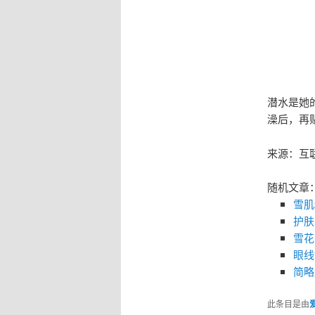
潜水是她
澡后，再
来源：互
随机文章
雪肌
护肤
雪花
眼线
简略
此条目是由
爱