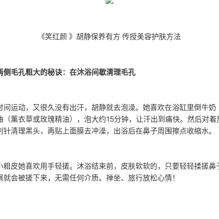
《笑红颜 》胡静保养有方 传授美容护肤方法
两侧毛孔粗大的秘诀：在沐浴间歇清理毛孔
时间运动，又很久没有出汗，胡静就去泡澡。她喜欢在浴缸里倒牛奶
油（薰衣草或玫瑰精油），泡大约15分钟，让汗出到痛快。然后对着
刺针清理黑头，再贴上面膜去冲澡，出浴后在鼻子周围擦点收缩水。
小粗皮她喜欢用手轻搓。沐浴结束前，皮肤软软的，只要轻轻揉搓鼻
屑就会被搓下来，无需任何介质。禅坐、旅行放松心情！