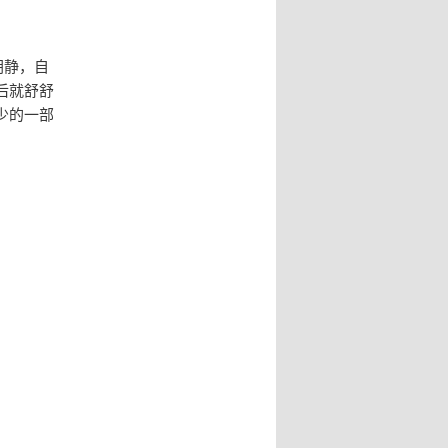
胡静，自
后就舒舒
少的一部