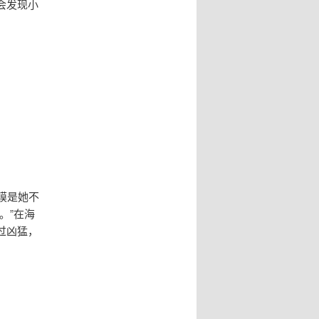
会发现小
面膜是她不
。”在海
过凶猛，