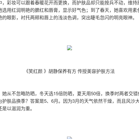
中，彩妆可以跟着春暖花开而更换，而护肤品却只能按兵不动，维持
她选用红润明艳的腮红和唇膏，显示好气色；到了春天，她喜欢用素
艳的眼影，衬托两颊和唇上的浅淡色调，突出睫毛忽闪的明亮眼神。
《笑红颜 》胡静保养有方 传授美容护肤方法
，她从不忽略防晒，冬天选15倍防晒，夏天用50倍，换季时两者交错
为护肤品换季？答案是5、6月。因为3月的天气依然干燥，而且风沙
还是以滋润为重。