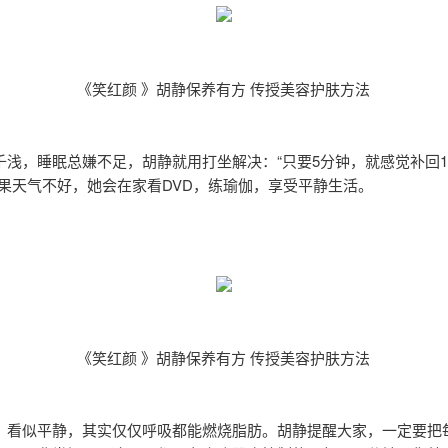
《笑红颜 》胡静保养有方 传授美容护肤方法
千浅，睡眠总嫌不足，胡静就用打坐解决：“只要5分钟，就感觉补回1
如果天气不好，她会在家看DVD，练瑜伽，享受平静生活。
《笑红颜 》胡静保养有方 传授美容护肤方法
，看似平静，其实仅仅呼吸都能燃烧脂肪。胡静提醒大家，一定要把