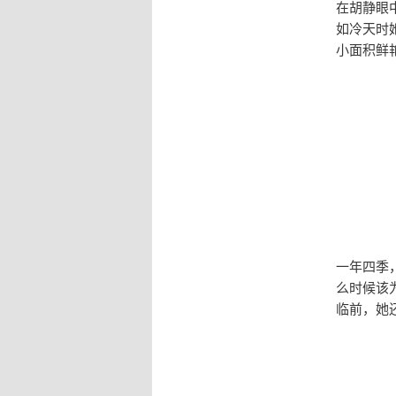
在胡静眼
如冷天时
小面积鲜
一年四季
么时候该
临前，她