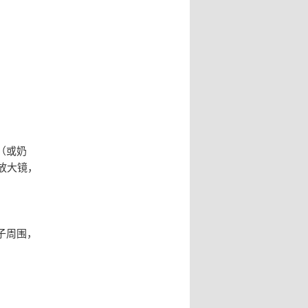
（或奶
放大镜，
子周围，