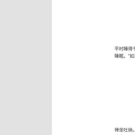
平时睡得
睡眠。”
禅坐吐纳