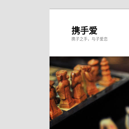
跳
至
主
携手爱
内
携子之手，与子爱恋
容
区
域