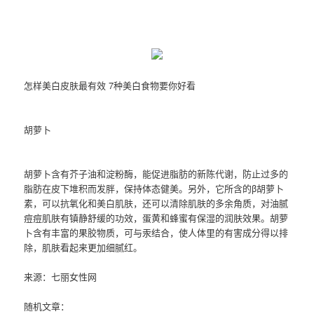
怎样美白皮肤最有效 7种美白食物要你好看
胡萝卜
胡萝卜含有芥子油和淀粉酶，能促进脂肪的新陈代谢，防止过多的
脂肪在皮下堆积而发胖，保持体态健美。另外，它所含的β胡萝卜
素，可以抗氧化和美白肌肤，还可以清除肌肤的多余角质，对油腻
痘痘肌肤有镇静舒缓的功效，蛋黄和蜂蜜有保湿的润肤效果。胡萝
卜含有丰富的果胶物质，可与汞结合，使人体里的有害成分得以排
除，肌肤看起来更加细腻红。
来源：七丽女性网
随机文章：