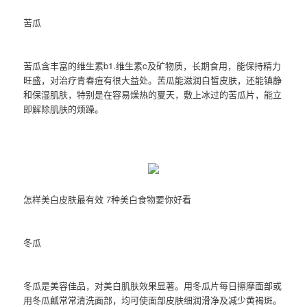
苦瓜
苦瓜含丰富的维生素b1.维生素c及矿物质，长期食用，能保持精力
旺盛，对治疗青春痘有很大益处。苦瓜能滋润白皙皮肤，还能镇静
和保湿肌肤，特别是在容易燥热的夏天，敷上冰过的苦瓜片，能立
即解除肌肤的烦躁。
怎样美白皮肤最有效 7种美白食物要你好看
冬瓜
冬瓜是美容佳品，对美白肌肤效果显著。用冬瓜片每日擦摩面部或
用冬瓜瓤常常清洗面部，均可使面部皮肤细润滑净及减少黄褐斑。