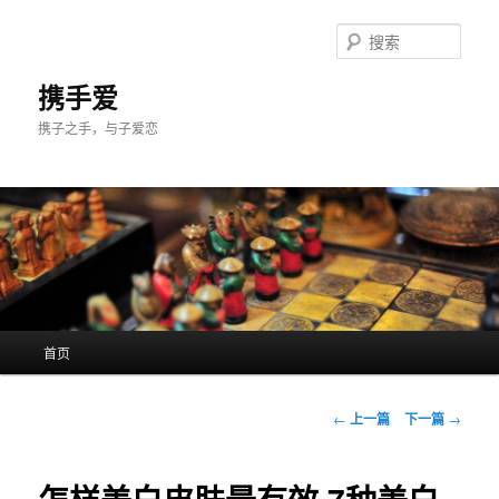
跳
至
搜
主
索
内
携手爱
容
携子之手，与子爱恋
区
域
主
首页
页
文
←
上一篇
下一篇
→
章
导
航