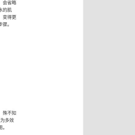
，会省略
水的肌
，变得更
步骤。
。殊不知
因为多效
用。