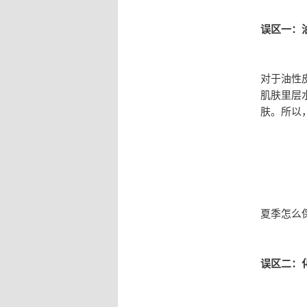
误区一：
对于油性
肌肤里层
肤。所以
夏季怎么
误区二：