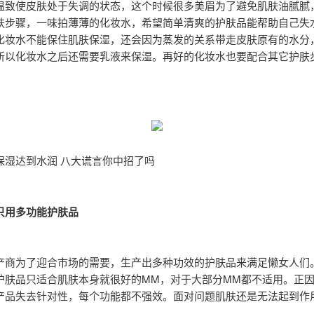
温致使皮肤处于失调的状态，这个时候很多美眉为了避免肌肤油腻腻
肤步骤，一味拍薄薄的化妆水，希望简单清爽的护肤品能帮助自己失
化妆水不能保住肌肤保湿，还会因为蒸发的关系带走皮肤原有的水分
所以化妆水之后还需要乳液来保湿。再好的化妆水也要配合其它护肤
保湿达到水润 八大谎言你中招了吗
只用多功能护肤品
产商为了迎合市场的需要，生产出多种功效的护肤品来满足懒女人们
护肤品只适合肌肤本身就很好的MM，对于大部分MM都不适用。正
产品失去针对性，每个功能都不强效。面对问题肌肤还是无法起到作