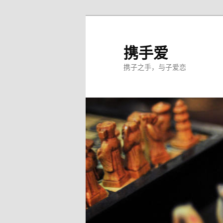
跳
至
主
携手爱
内
携子之手，与子爱恋
容
区
域