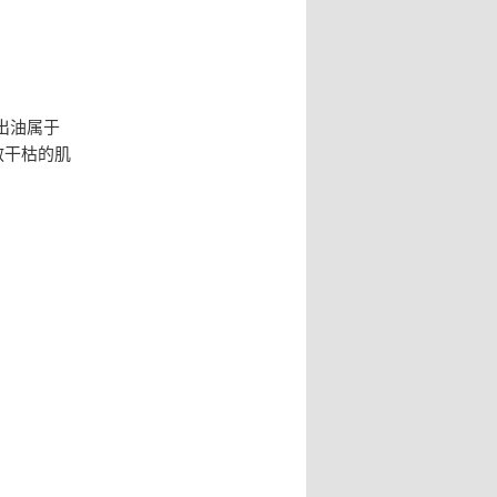
出油属于
救干枯的肌