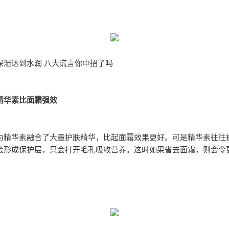
保湿达到水润 八大谎言你中招了吗
精华素比面霜强效
为精华素融合了大量护肤精华，比起面霜效果更好。可是精华素往往
会形成保护层，只会打开毛孔吸收营养。这时如果省去面霜，则会令