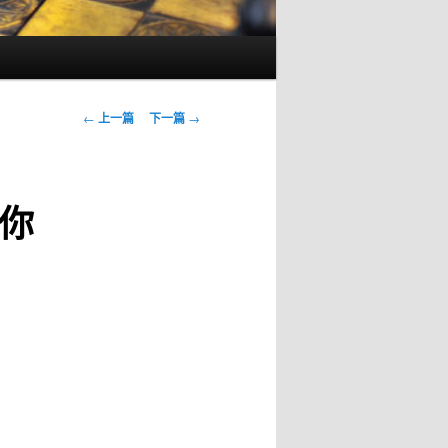
文
←
上一篇
下一篇
→
章
导
航
你