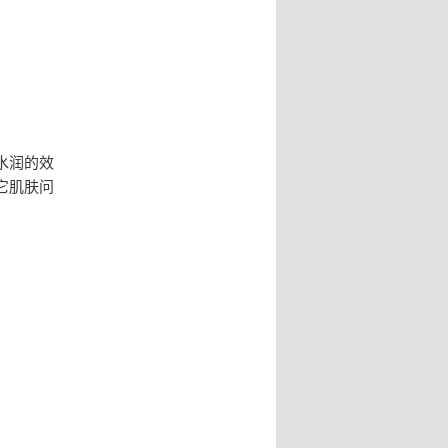
水润的效
它肌肤问