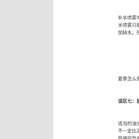
补水喷雾
水喷雾只
加缺水。
夏季怎么
误区七：
适当的油
不一定比
获得空气