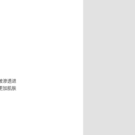
被渗透进
更加肌肤