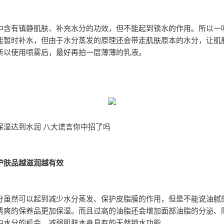
中含有镇静肌肤、补充水分的功效，但不能起到锁水的作用。所以一味
能暂时补水，但由于水分蒸发的原理还会带走肌肤原本的水分，让肌
所以使用喷雾后，最好再拍一层薄薄的乳液。
保湿达到水润 八大谎言你中招了吗
护肤品越滋润越有效
分虽然可以起到减少水分蒸发、保护皮脂膜的作用，但是不能说油腻
清爽的保养品更加保湿。而且过高的油脂还会增加面部油脂的分泌、
中水分的机会，减弱肌肤本身具有的天然锁水功能。