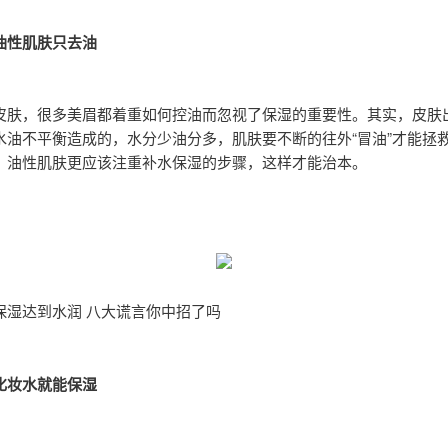
油性肌肤只去油
皮肤，很多美眉都着重如何控油而忽视了保湿的重要性。其实，皮肤
水油不平衡造成的，水分少油分多，肌肤要不断的往外“冒油”才能拯
，油性肌肤更应该注重补水保湿的步骤，这样才能治本。
保湿达到水润 八大谎言你中招了吗
化妆水就能保湿