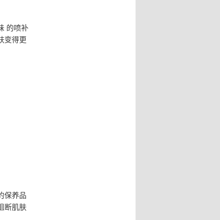
 的喷补
肤变得更
的保养品
阻断肌肤