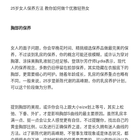
25岁女人保养方法 教你如何做个优雅轻熟女
胸部的保养
女人的面子问题，你会早晚花时间、精挑细选保养品做最完美的保
养，不过谈到乳房的保养，你的概念可能还很模糊，或许认为穿对
胸罩、涂抹美胸乳液就已经足够。登琪尔芳疗师Lydia表示，现代
人的保养观念，多数仍旧停留在脸部保养，其实隐藏在衣服底下的
胸部，更需要细心的呵护。随着年龄成长，乳房的保养重点也略有
不同，一般来说，25岁是新陈代谢的高峰期，你的乳房养护计划，
可以这个阶段做为分界。
提到胸部的美观，或许你会马上跟大小size划上等号，其实上松
弛、下垂、外扩，才是影响胸部S曲线的最主要原因。虽然乳房丰
满一点、挺一点会让女人感觉更有自信，不过提醒你，找出自己的
黄金胸部比例，以及进行正确保养之道，才是长久拥有迷人曲线的
方法。过了新陈代谢的高峰期，不管事生理现象或是体态状况，都
会慢慢走向下坡，这时候积极的保养是需要的，可以借助运动以及