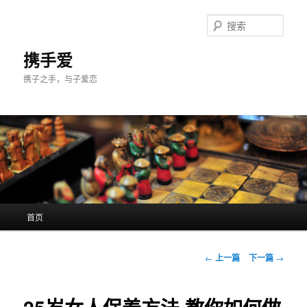
跳
至
搜
主
索
内
携手爱
容
携子之手，与子爱恋
区
域
主
首页
页
文
←
上一篇
下一篇
→
章
导
航