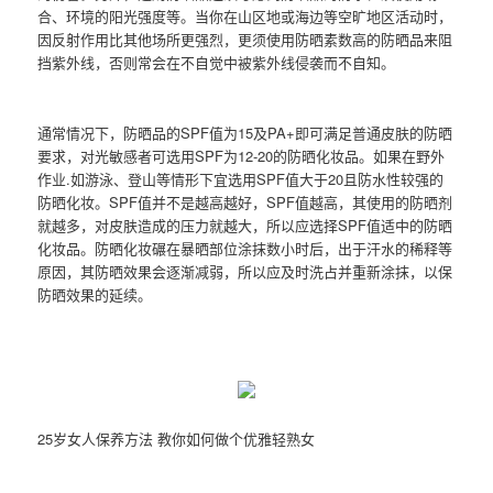
合、环境的阳光强度等。当你在山区地或海边等空旷地区活动时，
因反射作用比其他场所更强烈，更须使用防晒素数高的防晒品来阻
挡紫外线，否则常会在不自觉中被紫外线侵袭而不自知。
通常情况下，防晒品的SPF值为15及PA+即可满足普通皮肤的防晒
要求，对光敏感者可选用SPF为12-20的防晒化妆品。如果在野外
作业.如游泳、登山等情形下宜选用SPF值大于20且防水性较强的
防晒化妆。SPF值并不是越高越好，SPF值越高，其使用的防晒剂
就越多，对皮肤造成的压力就越大，所以应选择SPF值适中的防晒
化妆品。防晒化妆碾在暴晒部位涂抹数小时后，出于汗水的稀释等
原因，其防晒效果会逐渐减弱，所以应及时洗占并重新涂抹，以保
防晒效果的延续。
25岁女人保养方法 教你如何做个优雅轻熟女