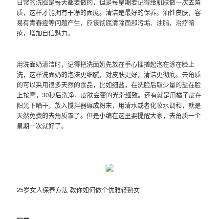
日常的洗脸是每天都要做的，但是每星期要记得给肌肤做一次去角
质，这样才能拥有干净的面庞。清洁是最好的保养。油性皮肤，容
易有青春痘等问题产生，应该彻底清除面部污垢、油脂，治疗暗
疮，增加自信魅力。
用洗面奶清洁时，记得把洗面奶先放在手心揉搓起泡在涂在脸上
洗，这样洗面奶的泡沫更细腻，对皮肤更好，清洁更彻底。去角质
的可以采用很多天然的食品，比如细盐，在洗脸后取少量的盐在脸
上按摩，30秒后洗净，皮肤会变的光滑细致。还有就是用橘子皮在
阳光下晒干，放入搅拌器碾成粉末，用清水或者化妆水调和，就是
天然免费的去角质霜了。但是小编在这里要提醒大家，去角质一个
星期一次就好了。
25岁女人保养方法 教你如何做个优雅轻熟女