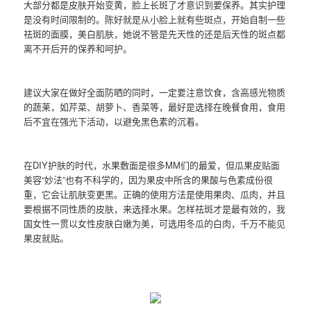
大部分都是皮肤开始变黄，脸上长斑了才意识到要保养。其实护理
是没有时间限制的。陈好就是从小脸上就有些斑点，开始自制一些
祛斑的面膜，美白肌肤，她说不管是先天性的还是后天性的斑点都
离不开后开的保养和呵护。
建议大家在做好全面防晒的同时，一定要注意饮食，含高感光物质
的蔬莱，如芹菜、胡萝卜、香菜等，最好是选择在晚餐食用，食用
后不宜在强光下活动，以避免黑色素的沉着。
在DIY护肤的时代，水果敷面是很多MM们的最爱，但瓜果皮贴面
美容“妙法”也有不科学的，因为果皮中所含的果酸与色素成份很
重，它会让肌肤变更黑。正确的使用方法是使用果肉、瓜肉，并且
要根据不同性质的皮肤，来选择水果。怎样祛斑才是最有效的，我
国女性一贯以女性皮肤白嫩为美，可选用冬瓜的白肉，千万不能见
果皮就贴。