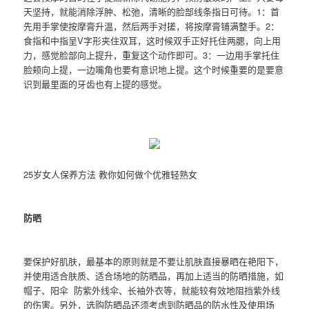
天坚持，就能消除浮肿、松弛，清晰的脸部线条指日可待。1：首
先用手掌使按摩膏升温，然后两手对搓，将按摩膏铺满整手。2：
食指和中指呈V字形夹住双耳，这时候双手正好托住两腮，向上用
力，感觉脸部向上提升，重复这个动作即可。3：一边用手掌托住
脸颊向上提，一边嘴角也要有意识地上提。这个时候重要的是要意
识到最里面的牙齿也有上提的感觉。
25岁女人保养方法 教你如何做个优雅轻熟女
防晒
要保护好肌肤，最基本的原则就是不要让肌肤直接暴晒在艳阳下，
并使用适合肤质、适合场地的防晒品，再加上适当的防晒措施，如
帽子、阳伞 防紫外线伞、长袖外衣等，就能较有效地阻挡紫外线
的伤害。另外，选购防晒品还须考虑到防晒品的防水性及使用场