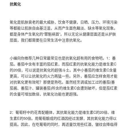
抗氧化
氧化是肌肤衰老的最大威胁，饮食不健康，日晒、压力、环境污染
等都能让肌肤自由基泛滥，从而产生面色黯淡、缺水等氧化现象。
都是身体产生氧化的“罪魁祸首”。所以无论从健康层面还是从护肤
层面，我们都需要在日常生活中注意抗氧化。
小编向你推荐几种日常最常见也是抗氧化超有用的食物吧。1：番
茄。番茄中含有丰富的茄红素，而茄红素的抗氧化能力是维生素C
的20倍，可以说是抗氧化的超强斗士。其中小番茄的维生素C含量
更高，可以让抗氧化的火力再猛一些。另外，番茄应怎样食用才能
对抗氧化更有效呢？那便是熟吃。虽然经烹调或加工过的番茄(番
茄酱、番茄汁、罐装番茄)所含的维生素C会遭到破坏，但是茄红素
的含量可增加数倍，抗氧化功能也更超强。
2：葡萄籽中的花青配糖体，其抗氧化能力是维生素C的20倍、维
生素E的50倍。用葡萄酿成的红酒因经过发酵，其抗氧化能力得以
提高。因此，在吃葡萄的同时，再适量饮用些红酒，皱纹会降临得