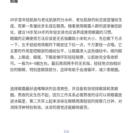
眼霜
25岁是年轻肌肤与老化肌肤的分水岭，老化肌肤的标志就是皱纹生
成，而第一条皱纹多生成在眼周。随着使用眼霜人群的逐渐偏低龄
化，建议18岁至24岁的年轻女孩也应该养成使用眼霜的习惯。
眼霜的正确使用方法应该是无名指蘸取小米粒大小，先在眼下方点
一下，左手轻轻地将眼的下眼皮往下拉一点，千万要轻一点哦。它
主要的作用是把眼部的细纹拉平，让眼霜渗入这些细纹中。顺内眼
角、上眼皮、眼尾、下眼皮做环形轻轻按摩，让肌肤完全吸收即
可。一般为4~5圈左右。最后再用两手的无名指，轻轻地点拍相对
应的眼睛，特别是眼袋部分，这样有助于血液循环，减少黑眼圈。
选择眼霜最好选啫喱状的会清爽些，并且能有效祛除眼袋和黑眼
圈。熬夜的女生伤不起，因为工作关系必需熬夜的话可以将眼霜放
进冰箱里，第二天早上起来涂抹在眼睛周围轻轻的按摩几分钟，对
消除浮肿特别有效。冰凉的感觉还能解除疲劳。