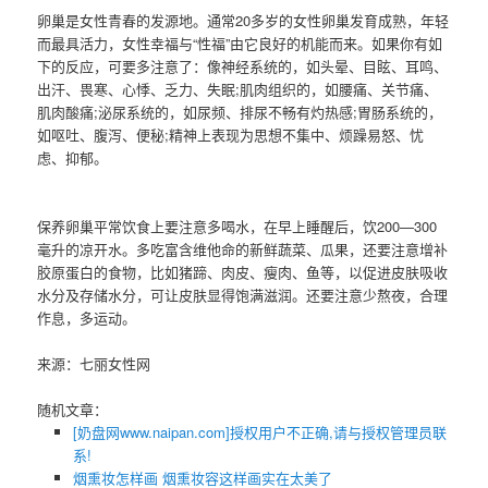
卵巢是女性青春的发源地。通常20多岁的女性卵巢发育成熟，年轻
而最具活力，女性幸福与“性福”由它良好的机能而来。如果你有如
下的反应，可要多注意了：像神经系统的，如头晕、目眩、耳鸣、
出汗、畏寒、心悸、乏力、失眠;肌肉组织的，如腰痛、关节痛、
肌肉酸痛;泌尿系统的，如尿频、排尿不畅有灼热感;胃肠系统的，
如呕吐、腹泻、便秘;精神上表现为思想不集中、烦躁易怒、忧
虑、抑郁。
保养卵巢平常饮食上要注意多喝水，在早上睡醒后，饮200—300
毫升的凉开水。多吃富含维他命的新鲜蔬菜、瓜果，还要注意增补
胶原蛋白的食物，比如猪蹄、肉皮、瘦肉、鱼等，以促进皮肤吸收
水分及存储水分，可让皮肤显得饱满滋润。还要注意少熬夜，合理
作息，多运动。
来源：七丽女性网
随机文章：
[奶盘网www.naipan.com]授权用户不正确,请与授权管理员联
系!
烟熏妆怎样画 烟熏妆容这样画实在太美了