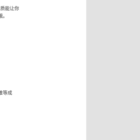
物质能让你
哦。
维等成