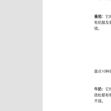
番茄：
它
有机酸及
错。
盘点10种
牛奶：
它
疏松都有
不错。