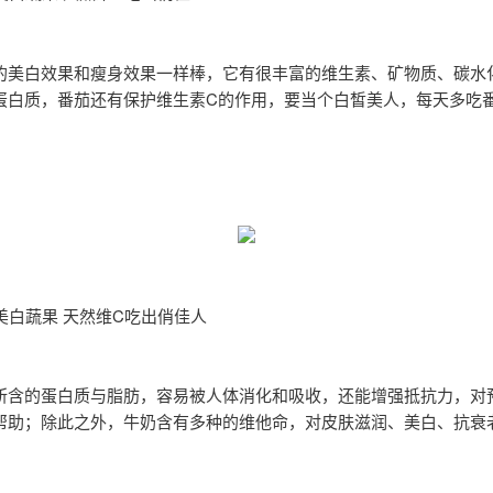
的美白效果和瘦身效果一样棒，它有很丰富的维生素、矿物质、碳水
蛋白质，番茄还有保护维生素C的作用，要当个白皙美人，每天多吃
美白蔬果 天然维C吃出俏佳人
所含的蛋白质与脂肪，容易被人体消化和吸收，还能增强抵抗力，对
帮助；除此之外，牛奶含有多种的维他命，对皮肤滋润、美白、抗衰