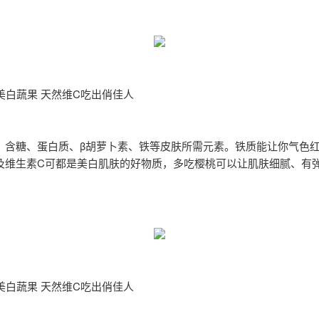
美白蔬果 天然维C吃出俏佳人
：
含糖、蛋白质、β胡萝卜素、铁等皮肤所需元素。铁质能让你气色红
及维生素C可都是美白肌肤的好物质，多吃樱桃可以让肌肤细腻、有
美白蔬果 天然维C吃出俏佳人