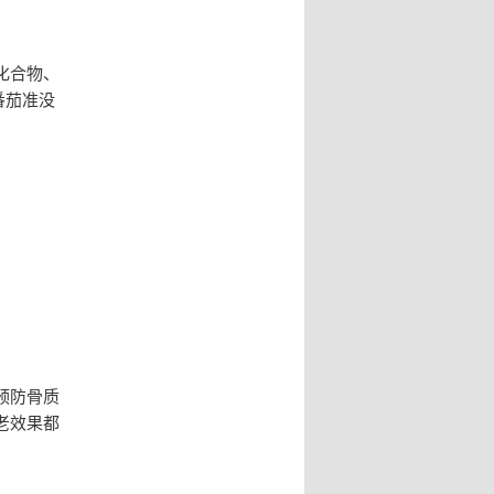
化合物、
番茄准没
预防骨质
老效果都