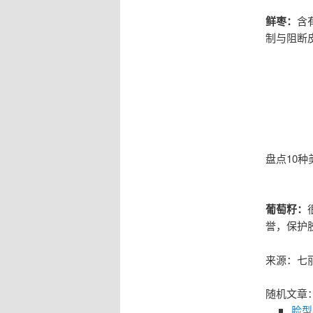
鲜枣：
含
制与阻断
盘点10种
葡萄籽：
誉，保护
来源：七
随机文章
脸型