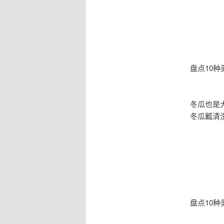
盘点10种
冬瓜也是
冬瓜瓤清
盘点10种