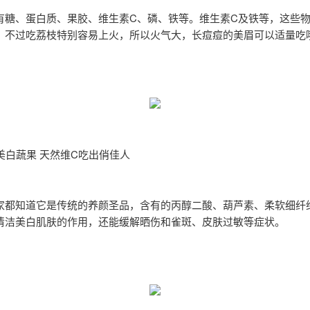
有糖、蛋白质、果胶、维生素C、磷、铁等。维生素C及铁等，这些
，不过吃荔枝特别容易上火，所以火气大，长痘痘的美眉可以适量吃
美白蔬果 天然维C吃出俏佳人
家都知道它是传统的养颜圣品，含有的丙醇二酸、葫芦素、柔软细纤
清洁美白肌肤的作用，还能缓解晒伤和雀斑、皮肤过敏等症状。