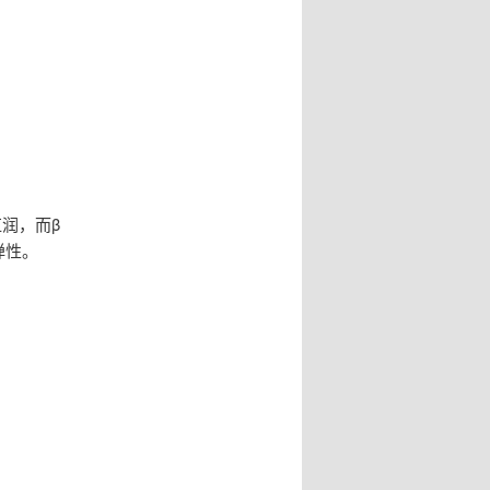
润，而β
弹性。