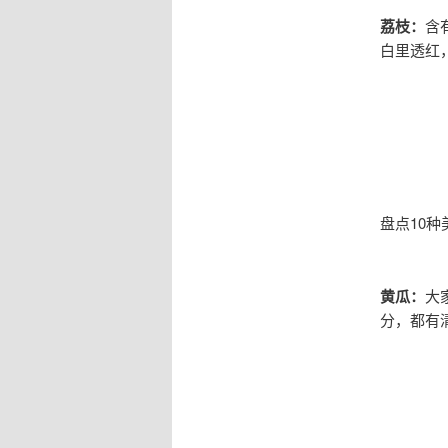
荔枝：
含
白里透红
盘点10种
黄瓜：
大
分，都有