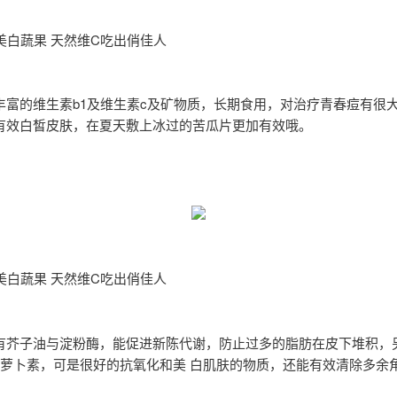
美白蔬果 天然维C吃出俏佳人
丰富的维生素b1及维生素c及矿物质，长期食用，对治疗青春痘有很
有效白皙皮肤，在夏天敷上冰过的苦瓜片更加有效哦。
美白蔬果 天然维C吃出俏佳人
有芥子油与淀粉酶，能促进新陈代谢，防止过多的脂肪在皮下堆积，
胡萝卜素，可是很好的抗氧化和美 白肌肤的物质，还能有效清除多余