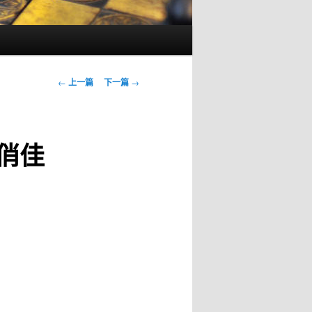
文
←
上一篇
下一篇
→
章
导
航
俏佳