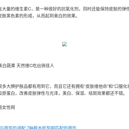
有大量的维生素C，是一种很好的抗氧化剂，同时还能保持皮肤的弹
皮肤黑色素的形成，从而起到美白的效果。
美白蔬果 天然维C吃出俏佳人
很多大牌护肤品都有用到它，而且它还有拥有“皮肤维他命”和“口服化
胶原蛋白，改善皮肤弹性与光泽，美白、保湿、祛斑效果都还不错。
丽女性网
：
与眉型的调配 7种根本脸型相匹配的眉形