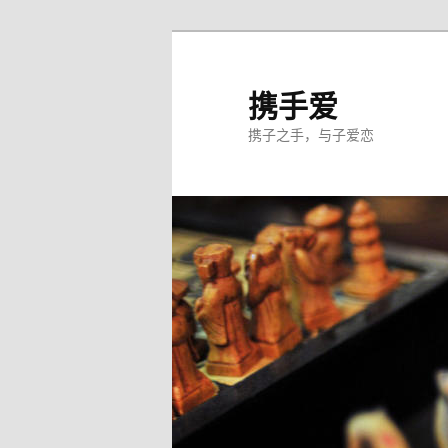
跳
至
主
携手爱
内
携子之手，与子爱恋
容
区
域