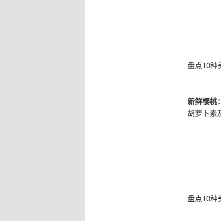
盘点10种
新鲜樱桃
胡萝卜素
盘点10种