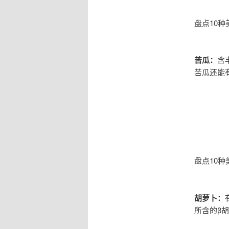
盘点10种
苦瓜：
含
苦瓜还能
盘点10种
胡萝卜：
所含的β