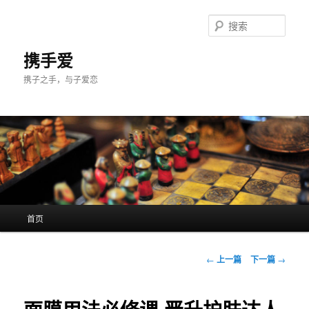
跳
至
搜
主
索
内
携手爱
容
携子之手，与子爱恋
区
域
主
首页
页
文
←
上一篇
下一篇
→
章
导
航