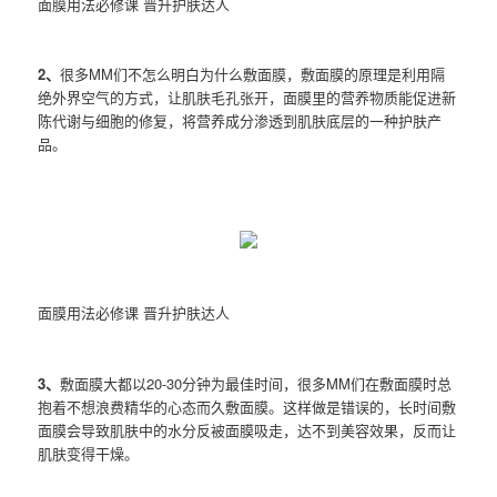
面膜用法必修课 晋升护肤达人
2、
很多MM们不怎么明白为什么敷面膜，敷面膜的原理是利用隔
绝外界空气的方式，让肌肤毛孔张开，面膜里的营养物质能促进新
陈代谢与细胞的修复，将营养成分渗透到肌肤底层的一种护肤产
品。
面膜用法必修课 晋升护肤达人
3、
敷面膜大都以20-30分钟为最佳时间，很多MM们在敷面膜时总
抱着不想浪费精华的心态而久敷面膜。这样做是错误的，长时间敷
面膜会导致肌肤中的水分反被面膜吸走，达不到美容效果，反而让
肌肤变得干燥。