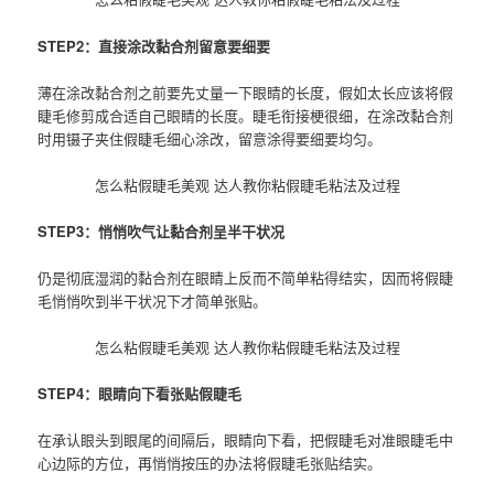
S
TEP2：直接涂改黏合剂留意要细要
薄在涂改黏合剂之前要先丈量一下眼睛的长度，假如太长应该将假
睫毛修剪成合适自己眼睛的长度。睫毛衔接梗很细，在涂改黏合剂
时用镊子夹住假睫毛细心涂改，留意涂得要细要均匀。
怎么粘假睫毛美观 达人教你粘假睫毛粘法及过程
STEP3：悄悄吹气让黏合剂呈半干状况
仍是彻底湿润的黏合剂在眼睛上反而不简单粘得结实，因而将假睫
毛悄悄吹到半干状况下才简单张贴。
怎么粘假睫毛美观 达人教你粘假睫毛粘法及过程
STEP4：眼睛向下看张贴假睫毛
在承认眼头到眼尾的间隔后，眼睛向下看，把假睫毛对准眼睫毛中
心边际的方位，再悄悄按压的办法将假睫毛张贴结实。