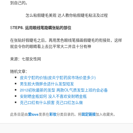
到自己的。
怎么粘假睫毛美观 达人教你粘假睫毛粘法及过程
S
TEP8. 运用眼线笔隐瞒张贴的部位
在张贴好假睫毛之后，再用黑色
眼线
笔描画假睫毛的衔接处，这样
就会令你的眼睛看上去比平常大二并且十分有神
来源：七丽女性网
随机文章：
皮炎宁酊的价钱(皮炎宁酊药房市场价是多少)
男生脸大微胖合适什么发型短发
2012初秋最新的发型 两款OL气质发型上班约会必备
安耐晒金瓶如何 没人不喜欢安耐晒金瓶
克己口红有什么损害 ​克己口红怎么做
此条目是由
爱love
发表在
彩妆
分类目录的。将
固定链接
加入收藏夹。