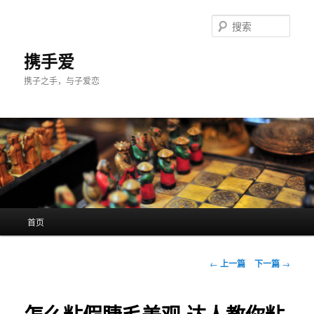
跳
至
搜
主
索
内
携手爱
容
携子之手，与子爱恋
区
域
主
首页
页
文
←
上一篇
下一篇
→
章
导
航