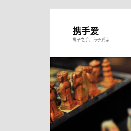
跳
至
主
携手爱
内
携子之手，与子爱恋
容
区
域