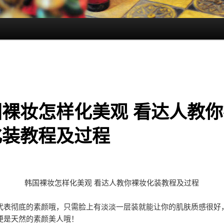
国裸妆怎样化美观 看达人教你
化装教程及过程
韩国裸妆怎样化美观 看达人教你
裸妆
化装教程及过程
代表彻底的素颜哦，只需脸上有淡淡一层装就能让你的肌肤质感很好
便是天然的素颜美人哦！