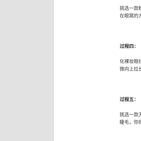
挑选一款
在眼窝的
过程四：
化
裸妆
眼
微向上拉
过程五：
挑选一款
睫毛，你