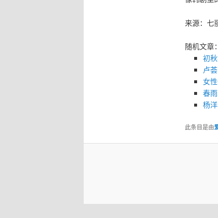
来源：七
随机文章
初秋
卢荟
女性
春雨
杨洋
此条目是由
爱