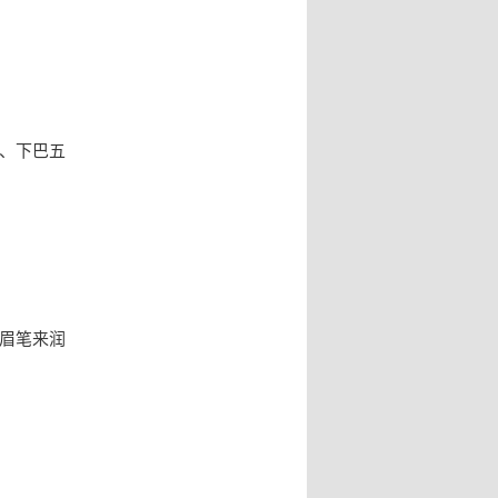
、下巴五
眉笔来润