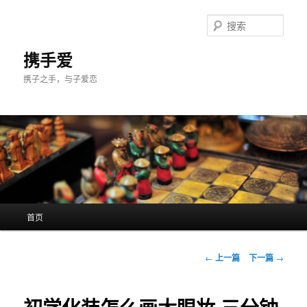
跳
至
搜
主
索
内
携手爱
容
携子之手，与子爱恋
区
域
主
首页
页
文
←
上一篇
下一篇
→
章
导
航