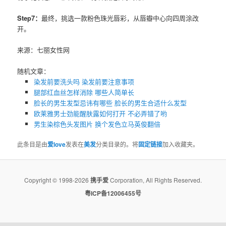
Step7：
最终，挑选一款粉色珠光唇彩，从唇瓣中心向四周涂改
开。
来源：七丽女性网
随机文章：
染发前要洗头吗 染发前要注意事项
腿部红血丝怎样消除 哪些人简单长
脸长的男生发型忌讳有哪些 脸长的男生合适什么发型
欧莱雅男士劲能醒肤露如何打开 不必弄错了哟
男生染棕色头发图片 换个发色立马英俊翻倍
此条目是由
爱love
发表在
美发
分类目录的。将
固定链接
加入收藏夹。
Copyright © 1998-2026
携手爱
Corporation, All Rights Reserved.
粤ICP备12006455号