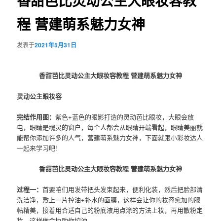
香甜芭比灵动公主大眼妆容教
程 营建萌系魅力女神
发表于
2021年5月31日
香甜芭比灵动公主大眼妆容教程 营建萌系魅力女神
灵动公主眼妆容
完结作用图：
紫色+蓝色的眼影打造的灵动芭比眼妆，大眼会放
电，眼睛是魂灵的窗户，每个人都会从眼睛开端看起，眼睛美丽就
能帮你添加许多的人气，营建萌系魅力女神，下面就跟小彩妆达人
一起来学习吧！
香甜芭比灵动公主大眼妆容教程 营建萌系魅力女神
过程一：
首要咱们用发带把头发束起来，便利化装，然后把脸部清
洗洁净，敷上一片控油+补水的面膜，这样会让你的妆容愈加的服
帖精美，接着用合适自己的粉底液用点涂的方法上妆，再用散粉定
妆，这样做会协助你控油。