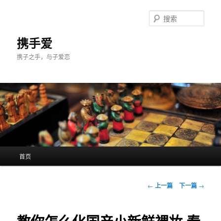
跳
至
搜
主
索
内
携手爱
容
携子之手，与子爱恋
区
域
主
首页
页
文
←
上一篇
下一篇
→
章
导
航