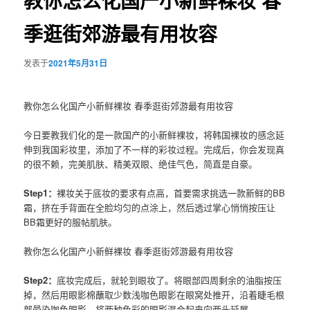
教你怎么化国产小新鲜裸妆 春
季逛街郊游最有用妆容
发表于
2021年5月31日
教你怎么化国产小新鲜裸妆 春季逛街郊游最有用妆容
今日要教我们化的是一款国产的小新鲜
裸妆
，将韩国
裸妆
的感念延
伸到我国彩妆里，添加了不一样的彩妆过程。完成后，你会发现真
的很不赖，完美肌肤、精美双眼、绝佳气色，简直是自豪。
Step1：
裸妆关于底妆的要求有点高，首要需求挑选一款新鲜的BB
霜，挤在手背面在全脸均匀的点涂上，然后透过掌心悄悄按压让
BB霜
更好的服帖肌肤。
教你怎么化国产小新鲜裸妆 春季逛街郊游最有用妆容
Step2：
底妆完成后，就轮到眼妆了。将眼部四周剩余的油脂按压
掉，然后用眼影棉蘸取少数浅咖色眼影在眼窝处推开，沿着睫毛根
部晕染咖色眼影，将两种色彩的眼影混合起来向两头延展。