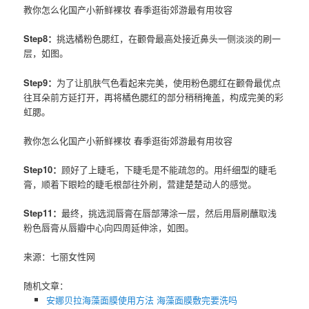
教你怎么化国产小新鲜裸妆 春季逛街郊游最有用妆容
Step8：
挑选橘粉色腮红，在颧骨最高处接近鼻头一侧淡淡的刷一
层，如图。
Step9：
为了让肌肤气色看起来完美，使用粉色腮红在颧骨最优点
往耳朵前方延打开，再将橘色腮红的部分稍稍掩盖，构成完美的彩
虹腮。
教你怎么化国产小新鲜裸妆 春季逛街郊游最有用妆容
Step10：
顾好了上睫毛，下睫毛是不能疏忽的。用纤细型的睫毛
膏，顺着下眼睑的睫毛根部往外刷，营建楚楚动人的感觉。
Step11：
最终，挑选润唇膏在唇部薄涂一层，然后用唇刷蘸取浅
粉色
唇膏
从唇瓣中心向四周延伸涂，如图。
来源：七丽女性网
随机文章：
安娜贝拉海藻面膜使用方法 海藻面膜敷完要洗吗