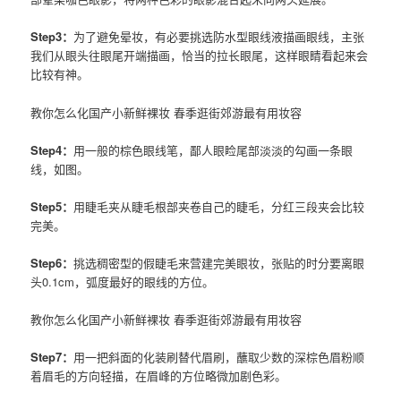
Step3：
为了避免晕妆，有必要挑选防水型眼线液描画
眼线
，主张
我们从眼头往眼尾开端描画，恰当的拉长眼尾，这样眼睛看起来会
比较有神。
教你怎么化国产小新鲜裸妆 春季逛街郊游最有用妆容
Step4：
用一般的棕色眼线笔，鄙人眼睑尾部淡淡的勾画一条
眼
线
，如图。
Step5：
用睫毛夹从睫毛根部夹卷自己的睫毛，分红三段夹会比较
完美。
Step6：
挑选稠密型的假睫毛来营建完美眼妆，张贴的时分要离眼
头0.1cm，弧度最好的
眼线
的方位。
教你怎么化国产小新鲜裸妆 春季逛街郊游最有用妆容
Step7：
用一把斜面的化装刷替代眉刷，蘸取少数的深棕色眉粉顺
着眉毛的方向轻描，在眉峰的方位略微加剧色彩。