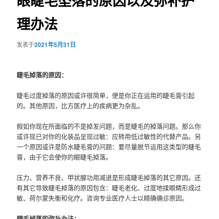
眼睫毛坠落的原因以及弥补护
理办法
发表于
2021年5月31日
睫毛掉落的原因：
睫毛过度掉落的原因或许很简单，便是你正在运用的睫毛膏引起
的。其他原因，比方医疗上的疾病更为杂乱。
假如你现在所面临的不是掉发问题，而是睫毛的掉落问题。那么你
或许现已对你的化装品呈现过敏：应转用低过敏性的代替产品。另
一个原因或许是防水
睫毛膏
的问题：要尽量脱节运用这类型的
睫毛
膏
，由于它会使你的眼睫毛掉落。
压力、营养不良、甲状腺功用减退是形成睫毛掉落的其它原因。还
有其它导致睫毛掉落的原因包含：睫毛老化、过度地揉眼睛形成过
敏、荷尔蒙失衡和化疗。咨询专业医疗人士以精确确诊原因。
睫毛掉落的弥补办法：