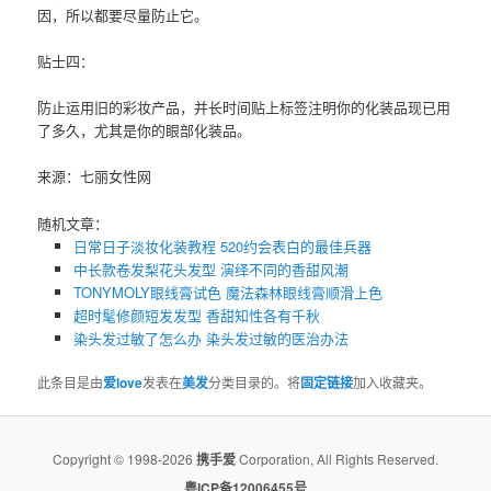
因，所以都要尽量防止它。
贴士四：
防止运用旧的彩妆产品，并长时间贴上标签注明你的
化装品
现已用
了多久，尤其是你的眼部化装品。
来源：七丽女性网
随机文章：
日常日子淡妆化装教程 520约会表白的最佳兵器
中长款卷发梨花头发型 演绎不同的香甜风潮
TONYMOLY眼线膏试色 魔法森林眼线膏顺滑上色
超时髦修颜短发发型 香甜知性各有千秋
染头发过敏了怎么办 ​染头发过敏的医治办法
此条目是由
爱love
发表在
美发
分类目录的。将
固定链接
加入收藏夹。
Copyright © 1998-2026
携手爱
Corporation, All Rights Reserved.
粤ICP备12006455号