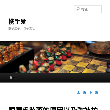
跳
至
搜
主
索
内
携手爱
容
携子之手，与子爱恋
区
域
主
首页
页
文
←
上一篇
下一篇
→
章
导
航