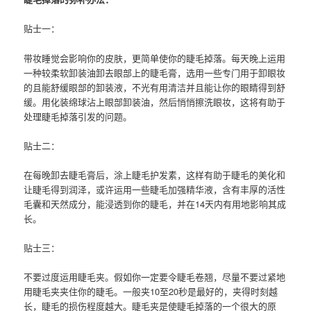
贴士一：
带妆睡觉会影响你的皮肤，更简单使你的睫毛掉落。每天晚上运用
一种较柔软卸装油卸去眼部上的
睫毛膏
，选用一些专门用于卸眼妆
的且能舒缓眼部的
卸装
液，不光有用清洁并且能让你的眼睛得到舒
缓。用化装绵球沾上眼部
卸装
油，然后悄悄擦洗眼妆，这将有助于
处理睫毛掉落引发的问题。
贴士二：
在每晚卸去
睫毛膏
后，涂上睫毛护发素，这样有助于睫毛的美化和
让睫毛得到润泽，或许运用一些睫毛加强精华液，含有丰厚的活性
毛囊和天然成分，能浸透到你的睫毛，并在14天内有用地影响其成
长。
贴士三：
不要过度运用睫毛夹。假如你一定要令睫毛卷翘，尽量不要过紧地
用睫毛夹夹住你的睫毛。一般夹10至20秒是最好的，夹得时刻越
长，睫毛的损伤程度越大。睫毛夹是使睫毛掉落的一个很大的原