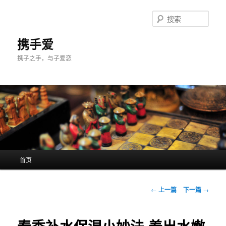
跳
至
搜
主
索
内
携手爱
容
携子之手，与子爱恋
区
域
主
首页
页
文
←
上一篇
下一篇
→
章
导
航