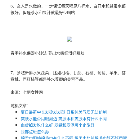
6、女人是水做的，一定保证每天喝足八杯水，白开水和蜂蜜水都
很好。但是茶水和果汁就最好少喝咯！
春季补水保湿小妙法 养出水嫩细滑好肌肤
7、多吃新鲜水果蔬菜，比如柑橘、甘蔗、石榴、葡萄、苹果、猕
猴桃、西红柿等都是补水养颜的美容圣品。
来源：七丽女性网
随机文章：
夏日最新中长发烫发发型 日系纯美气质无法仿制
爽肤水能否用眼周边 爽肤水和爽肤水有什么不同
血虚掉发吃什么好 发蜡和发泥哪个定型好
脸部点斑怎么办
棉柔巾和纯棉毛巾有什么不同 棉柔巾比纯棉毛巾好不好用呢