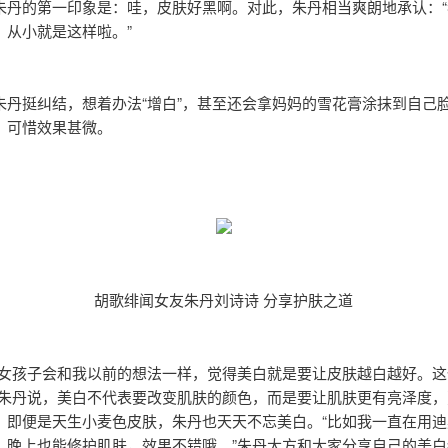
朱丹的第一印象是：哇，皮肤好黑啊。对此，朱丹相当爽朗地承认：“
，从小就是这样啦。”
朱丹挺纠结，想着办法“增白”，甚至还会拿妈妈的雪花膏涂抹到自己
，可惜效果甚微。
胡歌绯闻女友朱丹刘诗诗 分享护肤之道
多女孩子会和我以前的想法一样，觉得美白就是要让皮肤越白越好。这
”朱丹说，美白不代表要改变肌肤的颜色，而是要让肌肤更有亮泽度，
，即便是天生小麦色皮肤，朱丹也天天不忘美白。“比如我一直在用迪
，晚上也能修护肌肤，效果不错哦。”朱丹大方和大家分享自己的美白