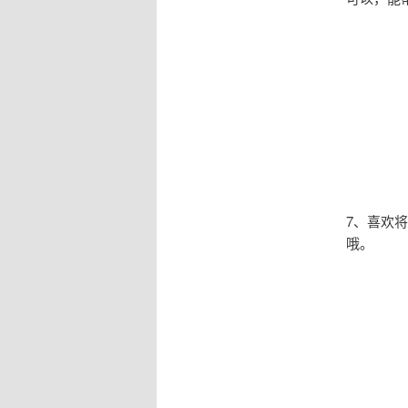
7、喜欢
哦。