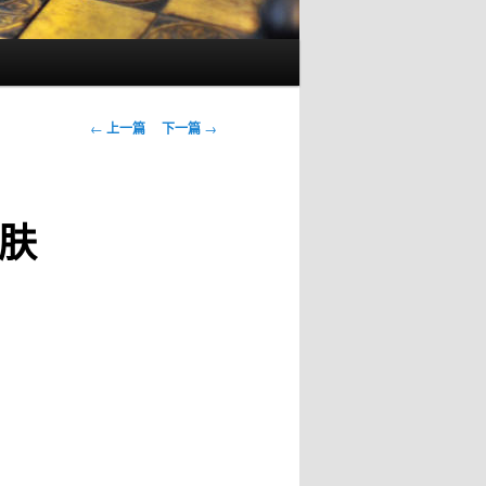
文
←
上一篇
下一篇
→
章
导
航
肤