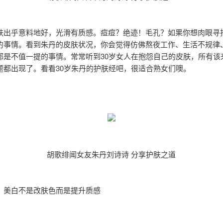
肤出乎意料地好，光滑有质感。痘痘？绝迹！毛孔？如果你想肉眼寻
的事情。看到朱丹的皮肤状况，你会觉得仿佛熬夜工作、生活不规律
都是不值一提的事情。常常听到30岁女人在抱怨自己的皮肤，所有该
题都出现了。看看30岁朱丹的护肤经吧，很适合熟女们噢。
胡歌绯闻女友朱丹刘诗诗 分享护肤之道
：美白不是改肤色而是提升质感