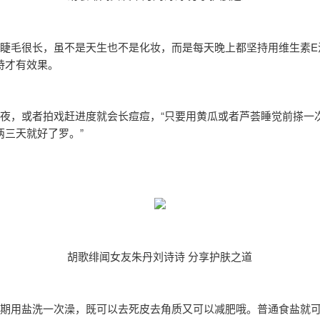
的睫毛很长，虽不是天生也不是化妆，而是每天晚上都坚持用维生素E
持才有效果。
熬夜，或者拍戏赶进度就会长痘痘，“只要用黄瓜或者芦荟睡觉前搽一
两三天就好了罗。”
胡歌绯闻女友朱丹刘诗诗 分享护肤之道
星期用盐洗一次澡，既可以去死皮去角质又可以减肥哦。普通食盐就