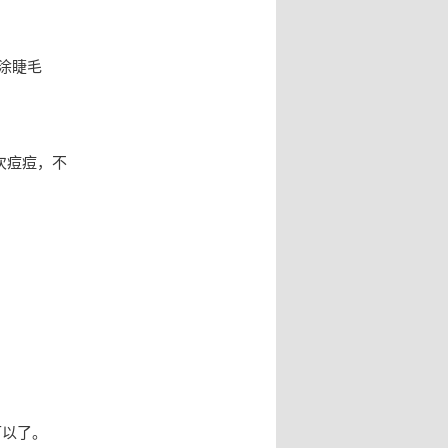
涂睫毛
次痘痘，不
可以了。