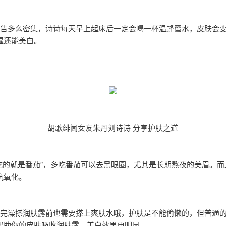
通告多么密集，诗诗每天早上起床后一定会喝一杯温蜂蜜水，皮肤会
湿还能美白。
胡歌绯闻女友朱丹刘诗诗 分享护肤之道
爱吃的就是番茄”，多吃番茄可以去黑眼圈，尤其是长期熬夜的美眉。而
抗氧化。
洗完澡搽润肤露前也需要搽上爽肤水哦，护肤是不能偷懒的，但普通
帮助你的皮肤吸收润肤露，美白效果更明显。