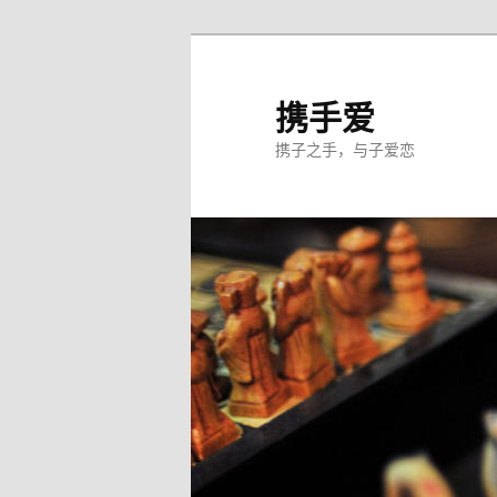
跳
至
主
携手爱
内
携子之手，与子爱恋
容
区
域