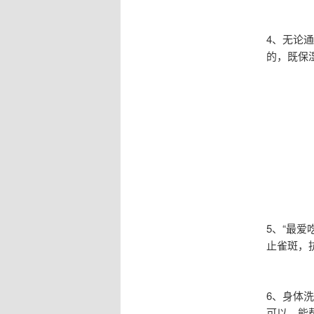
4、无论
的，既保
5、“最
止雀斑，
6、身体
可以，能