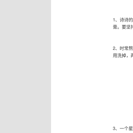
1、诗诗
膏。要坚
2、时常
用洗掉，
3、一个