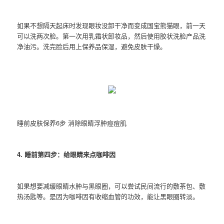
如果不想隔天起床时发现眼妆没卸干净而变成国宝熊猫眼，前一天
可以洗两次脸。第一次用乳霜状卸妆品，然后使用胶状洗脸产品洗
净油污。洗完脸后用上保养品保湿，避免皮肤干燥。
睡前皮肤保养6步 消除眼睛浮肿痘痘肌
4. 睡前第四步：给眼睛来点咖啡因
如果想要减缓眼睛水肿与黑眼圈，可以尝试民间流行的敷茶包、敷
热汤匙等。是因为咖啡因有收缩血管的功效，能让黑眼圈转淡。