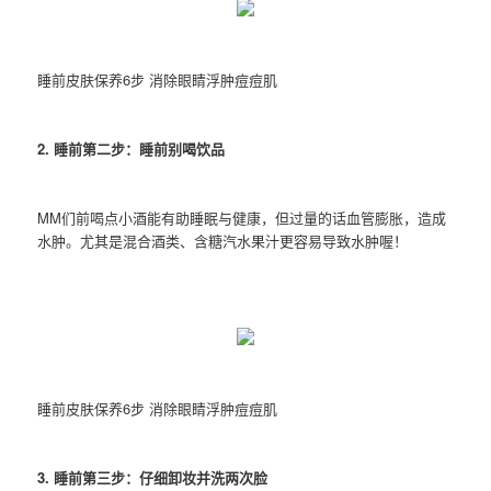
睡前皮肤保养6步 消除眼睛浮肿痘痘肌
2. 睡前第二步：睡前别喝饮品
MM们前喝点小酒能有助睡眠与健康，但过量的话血管膨胀，造成
水肿。尤其是混合酒类、含糖汽水果汁更容易导致水肿喔！
睡前皮肤保养6步 消除眼睛浮肿痘痘肌
3. 睡前第三步：仔细卸妆并洗两次脸