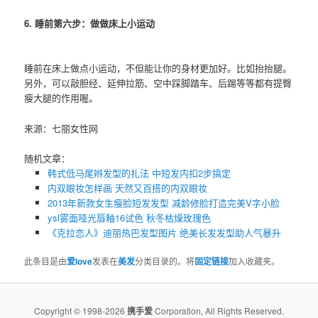
6. 睡前第六步：做做床上小运动
睡前在床上做点小运动，不但能让你的身材更加好。比如抬抬腿。
另外，可以敲胆经、延伸拉筋、空中踩脚踏车、后踢等等都有提臀
瘦大腿的作用喔。
来源：七丽女性网
随机文章：
韩式低马尾辫发型的扎法 中短发内扣2步搞定
内双眼妆怎样画 天然又百搭的内双眼妆
2013年新款女生瘦脸短发发型 减龄修脸打造完美V字小脸
ysl雾面哑光唇釉16试色 秋冬枯燥玫瑰色
《克拉恋人》迪丽热巴发型图片 绝美长发发型助人气暴升
此条目是由
爱love
发表在
美发
分类目录的。将
固定链接
加入收藏夹。
Copyright © 1998-2026
携手爱
Corporation, All Rights Reserved.