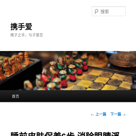
跳
至
搜
主
索
内
携手爱
容
携子之手，与子爱恋
区
域
主
首页
页
文
←
上一篇
下一篇
→
章
导
航