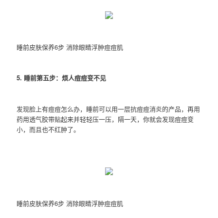
睡前皮肤保养6步 消除眼睛浮肿痘痘肌
5. 睡前第五步：烦人痘痘变不见
发现脸上有痘痘怎么办，睡前可以用一层抗痘痘消炎的产品，再用
药用透气胶带贴起来并轻轻压一压，隔一天，你就会发现痘痘变
小，而且也不红肿了。
睡前皮肤保养6步 消除眼睛浮肿痘痘肌