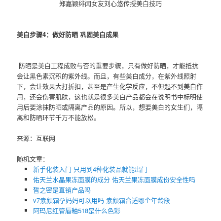
郑嘉颖绯闻女友刘心悠传授美白技巧
美白步骤4：做好防晒 巩固美白成果
防晒是美白工程成败与否的重要步骤，只有做好防晒，才能抵抗
会让黑色素沉积的紫外线。而且，有些美白成分，在紫外线照射
下，会让效果大打折扣，甚至是产生化学反应，不但起不到美白作
用，还会伤害肌肤，这也就是很多美白产品都会在说明书中标明使
用后要涂抹防晒或隔离产品的原因。所以，想要美白的女生们，隔
离和防晒环节千万不能放松。
来源：互联网
随机文章：
新手化装入门 只用到4种化装品就能出门
佑天兰水晶果冻面膜的成分 佑天兰果冻面膜成份安全性吗
晳之密是直销产品吗
v7素颜霜孕妈妈可以用吗 素颜霜合适哪个年龄段
​阿玛尼红管唇釉518是什么色彩