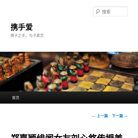
跳
至
搜
主
索
内
携手爱
容
携子之手，与子爱恋
区
域
主
首页
页
文
←
上一篇
下一篇
→
章
导
航