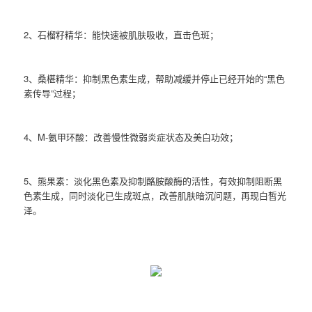
2、石榴籽精华：能快速被肌肤吸收，直击色斑；
3、桑椹精华：抑制黑色素生成，帮助减缓并停止已经开始的“黑色
素传导”过程；
4、M-氨甲环酸：改善慢性微弱炎症状态及美白功效；
5、熊果素：淡化黑色素及抑制酪胺酸酶的活性，有效抑制阻断黑
色素生成，同时淡化已生成斑点，改善肌肤暗沉问题，再现白皙光
泽。