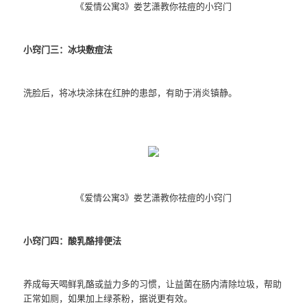
《爱情公寓3》娄艺潇教你祛痘的小窍门
小窍门三：冰块敷痘法
洗脸后，将冰块涂抹在红肿的患部，有助于消炎镇静。
《爱情公寓3》娄艺潇教你祛痘的小窍门
小窍门四：酸乳酪排便法
养成每天喝鲜乳酪或益力多的习惯，让益菌在肠内清除垃圾，帮助
正常如厕，如果加上绿茶粉，据说更有效。