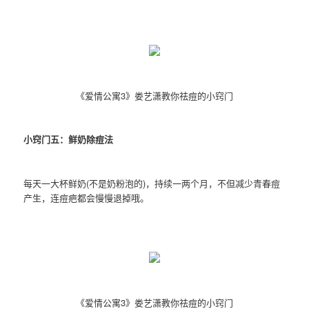
《爱情公寓3》娄艺潇教你祛痘的小窍门
小窍门五：鲜奶除痘法
每天一大杯鲜奶(不是奶粉泡的)，持续一两个月，不但减少青春痘
产生，连痘疤都会慢慢退掉哦。
《爱情公寓3》娄艺潇教你祛痘的小窍门