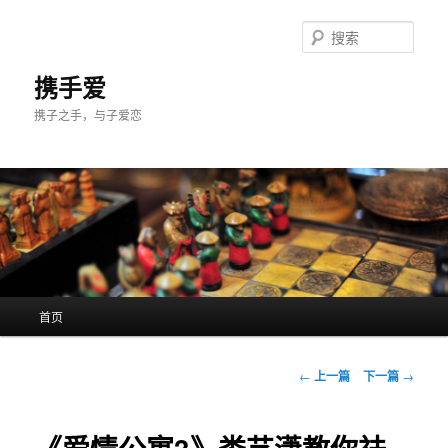
跳
至
搜
主
索
内
携手爱
容
携子之手，与子爱恋
区
域
主
首页
页
文
←
上一篇
下一篇
→
章
导
航