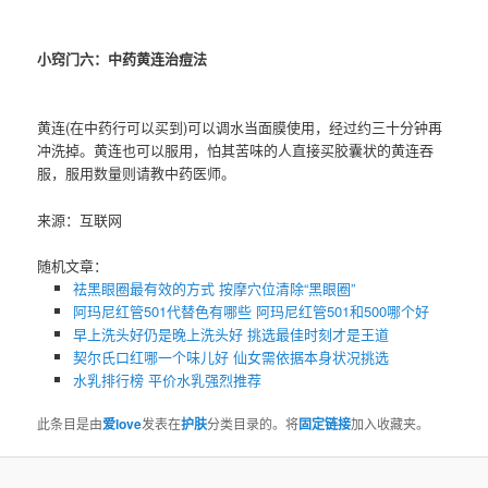
小窍门六：中药黄连治痘法
黄连(在中药行可以买到)可以调水当面膜使用，经过约三十分钟再
冲洗掉。黄连也可以服用，怕其苦味的人直接买胶囊状的黄连吞
服，服用数量则请教中药医师。
来源：互联网
随机文章：
祛黑眼圈最有效的方式 按摩穴位清除“黑眼圈”
阿玛尼红管501代替色有哪些​ 阿玛尼红管501和500哪个好
早上洗头好仍是晚上洗头好 挑选最佳时刻才是王道
契尔氏口红哪一个味儿好 仙女需依据本身状况挑选
水乳排行榜 平价水乳强烈推荐
此条目是由
爱love
发表在
护肤
分类目录的。将
固定链接
加入收藏夹。