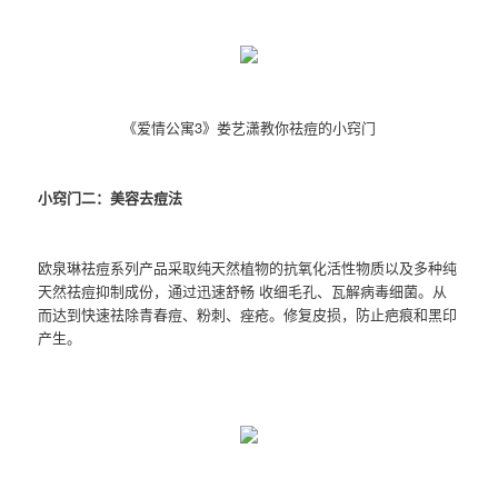
《爱情公寓3》娄艺潇教你祛痘的小窍门
小窍门二：美容去痘法
欧泉琳祛痘系列产品采取纯天然植物的抗氧化活性物质以及多种纯
天然祛痘抑制成份，通过迅速舒畅 收细毛孔、瓦解病毒细菌。从
而达到快速祛除青春痘、粉刺、痤疮。修复皮损，防止疤痕和黑印
产生。