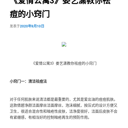
《爱情公寓3》娄艺潇教你祛
痘的小窍门
发表于
2020年9月10日
《爱情公寓3》娄艺潇教你祛痘的小窍门
小窍门一：清洁祛痘法
对于任何肌肤来说清洁都是最重要的，尤其是爱出油的痘痘肌肤。
这款倩碧净颜洁面摩丝洁面摩丝，泡沫细腻，按压式的设计方便又
卫生，很适合混合性和暗疮性皮肤，洁净度很好，洁面后皮肤不会
有紧绷感，有相当好的控制暗疮再生的预防作用。