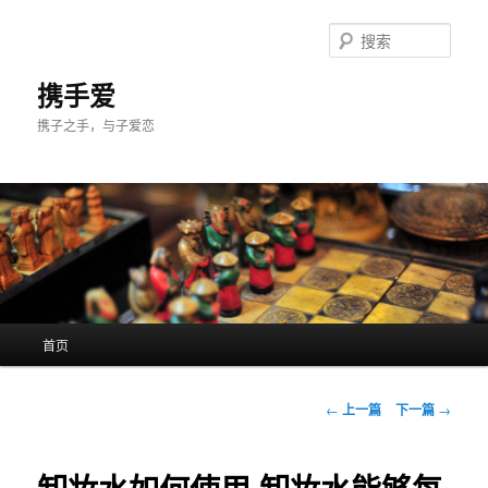
跳
至
搜
主
索
内
携手爱
容
携子之手，与子爱恋
区
域
主
首页
页
文
←
上一篇
下一篇
→
章
导
航