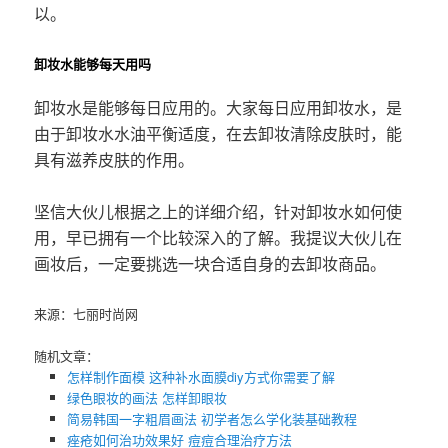
以。
卸妆水能够每天用吗
卸妆水是能够每日应用的。大家每日应用卸妆水，是
由于卸妆水水油平衡适度，在去卸妆清除皮肤时，能
具有滋养皮肤的作用。
坚信大伙儿根据之上的详细介绍，针对卸妆水如何使
用，早已拥有一个比较深入的了解。我提议大伙儿在
画妆后，一定要挑选一块合适自身的去卸妆商品。
来源：七丽时尚网
随机文章：
怎样制作面模 这种补水面膜diy方式你需要了解
绿色眼妆的画法 ​怎样卸眼妆
简易韩国一字粗眉画法 初学者怎么学化装基础教程
痤疮如何治功效果好 痘痘合理治疗方法