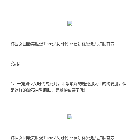
韩国女团最美脸蛋T-ara少女时代 朴智妍徐贤允儿护肤有方
允儿：
1、
一提到少女时代的允儿，印象最深的是她那天生的陶瓷肌，但
是这样的漂亮白皙肌肤，是最怕敏感了哦！
韩国女团最美脸蛋T-ara少女时代 朴智妍徐贤允儿护肤有方