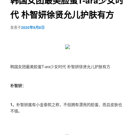
韩国女团最美脸蛋T-ara少女时
代 朴智妍徐贤允儿护肤有方
发表于
2020年9月8日
韩国女团最美脸蛋T-ara少女时代 朴智妍徐贤允儿护肤有方
朴智妍：
1、
朴智妍属有小金泰熙之称，不但拥有漂亮的脸蛋，而且皮肤也
不错。