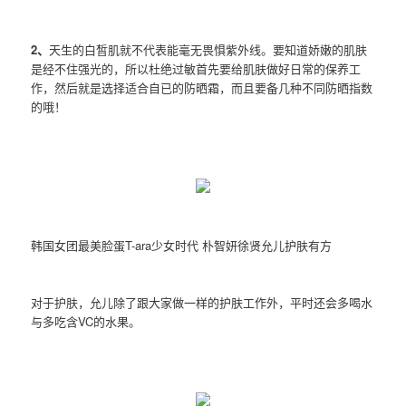
2、
天生的白皙肌就不代表能毫无畏惧紫外线。要知道娇嫩的肌肤
是经不住强光的，所以杜绝过敏首先要给肌肤做好日常的保养工
作，然后就是选择适合自已的防晒霜，而且要备几种不同防晒指数
的哦！
韩国女团最美脸蛋T-ara少女时代 朴智妍徐贤允儿护肤有方
对于护肤，允儿除了跟大家做一样的护肤工作外，平时还会多喝水
与多吃含VC的水果。