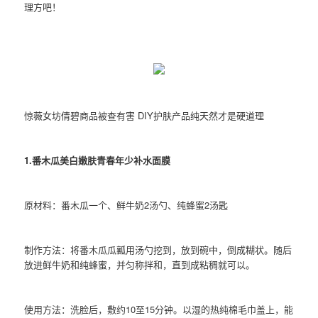
理方吧！
惊薇女坊倩碧商品被查有害 DIY护肤产品纯天然才是硬道理
1.番木瓜美白嫩肤青春年少补水面膜
原材料：番木瓜一个、鲜牛奶2汤勺、纯蜂蜜2汤匙
制作方法：将番木瓜瓜瓤用汤勺挖到，放到碗中，倒成糊状。随后
放进鲜牛奶和纯蜂蜜，并匀称拌和，直到成粘稠就可以。
使用方法：洗脸后，敷约10至15分钟。以湿的热纯棉毛巾盖上，能