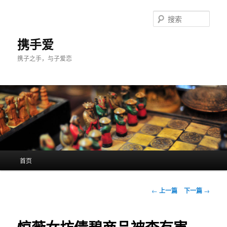
跳
至
搜
主
索
内
携手爱
容
携子之手，与子爱恋
区
域
主
首页
页
文
←
上一篇
下一篇
→
章
导
航