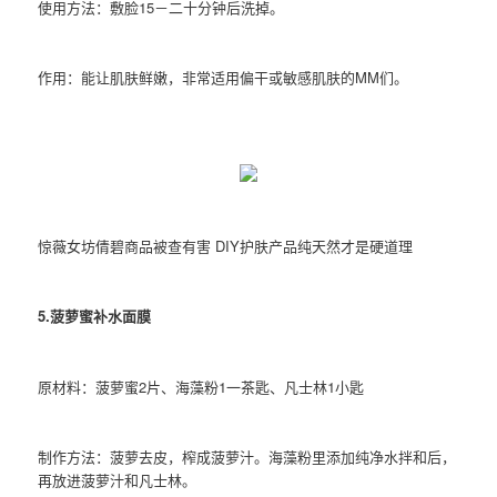
使用方法：敷脸15－二十分钟后洗掉。
作用：能让肌肤鲜嫩，非常适用偏干或敏感肌肤的MM们。
惊薇女坊倩碧商品被查有害 DIY护肤产品纯天然才是硬道理
5.菠萝蜜补水面膜
原材料：菠萝蜜2片、海藻粉1一茶匙、凡士林1小匙
制作方法：菠萝去皮，榨成菠萝汁。海藻粉里添加纯净水拌和后，
再放进菠萝汁和凡士林。