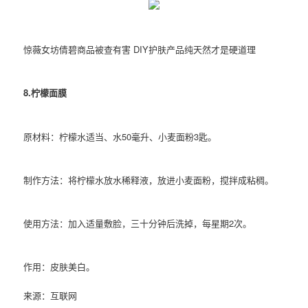
惊薇女坊倩碧商品被查有害 DIY护肤产品纯天然才是硬道理
8.柠檬面膜
原材料：柠檬水适当、水50毫升、小麦面粉3匙。
制作方法：将柠檬水放水稀释液，放进小麦面粉，搅拌成粘稠。
使用方法：加入适量敷脸，三十分钟后洗掉，每星期2次。
作用：皮肤美白。
来源：互联网