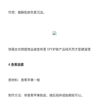
作用：缓解肌肤色素沉淀。
惊薇女坊倩碧商品被查有害 DIY护肤产品纯天然才是硬道理
4.香蕉面膜
原材料：香蕉苹果一根
制作方法：将香蕉苹果削皮，随后捣碎成粘稠就可以。