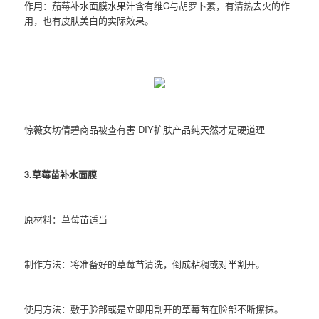
作用：茄莓补水面膜水果汁含有维C与胡罗卜素，有清热去火的作
用，也有皮肤美白的实际效果。
惊薇女坊倩碧商品被查有害 DIY护肤产品纯天然才是硬道理
3.草莓苗补水面膜
原材料：草莓苗适当
制作方法：将准备好的草莓苗清洗，倒成粘稠或对半割开。
使用方法：敷于脸部或是立即用割开的草莓苗在脸部不断擦抹。