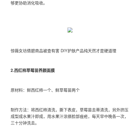
够更协助消化吸收。
惊薇女坊倩碧商品被查有害 DIY护肤产品纯天然才是硬道理
2.西红柿草莓苗养颜面膜
原材料：鲜西红柿一个、鲜草莓苗两个
制作方法：将西红柿清洗，撕下表皮，草莓苗去蒂清洗，另外挤压
成型成水果汁即成，用水果汁涂搽脸部痤疮，每天早中晚各一次，
三十分钟洗去。