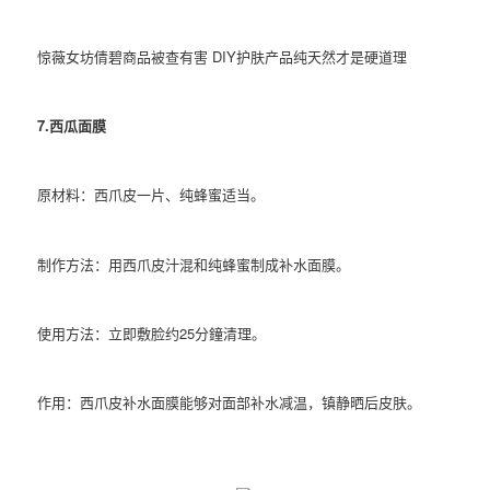
惊薇女坊倩碧商品被查有害 DIY护肤产品纯天然才是硬道理
7.西瓜面膜
原材料：西爪皮一片、纯蜂蜜适当。
制作方法：用西爪皮汁混和纯蜂蜜制成补水面膜。
使用方法：立即敷脸约25分鐘清理。
作用：西爪皮补水面膜能够对面部补水减温，镇静晒后皮肤。