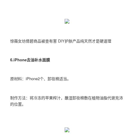
惊薇女坊倩碧商品被查有害 DIY护肤产品纯天然才是硬道理
6.iPhone去油补水面膜
原材料：iPhone2个、卸妆棉适当。
制作方法：将冷冻的苹果榨汁，蘸湿卸妆棉敷在植物油脂代谢充沛
的位置。