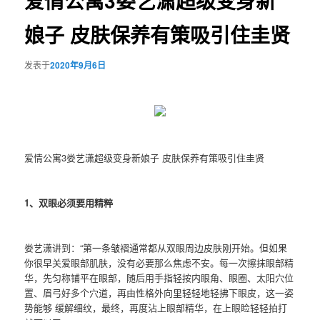
爱情公寓3娄艺潇超级变身新
娘子 皮肤保养有策吸引住圭贤
发表于
2020年9月6日
爱情公寓3娄艺潇超级变身新娘子 皮肤保养有策吸引住圭贤
1、双眼必须要用精粹
娄艺潇讲到：“第一条皱褶通常都从双眼周边皮肤刚开始。但如果
你很早关爱眼部肌肤，没有必要那么焦虑不安。每一次擦抹眼部精
华，先匀称铺平在眼部，随后用手指轻按内眼角、眼圈、太阳穴位
置、眉弓好多个穴道，再由性格外向里轻轻地轻拂下眼皮，这一姿
势能够 缓解细纹，最终，再度沾上眼部精华，在上眼睑轻轻拍打