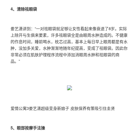
4、清除
祛眼袋
娄艺潇讲到：“一对祛眼袋就足够让女性看起来像衰退了8岁。实际
上除开与生俱来要素，许多祛眼袋全是由眼周水肿造成的。不健康
的作息时间，睡前喝水，枕芯过高，基本上每日早上眼周都是有水
肿，没加多关爱，水肿渐渐地随年纪提高，变成了祛眼袋。因此你
非常必须在肌肤护理程序流程中添加消眼周水肿和祛眼袋的商
品。”
爱情公寓3娄艺潇超级变身新娘子 皮肤保养有策吸引住圭贤
5、眼部按摩手法操