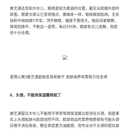
娄艺潇还告知大伙儿，眼周是较为柔弱的位置，最无法抵御外部的
损害。那麼大家让它变顽强点，像锻炼一样，锻练眼部肌肉。无名
指和中拇指做V字型，顶开眼框，幅度不需很大，随后闭紧眼睛，
再用劲挣开，不断这一姿势，每日3分钟，眼部有点儿发酸，但是
却十分合理。
爱情公寓3娄艺潇超级变身新娘子 皮肤保养有策吸引住圭贤
6、头颈，不能用
保湿霜
将就了
娄艺潇提议大伙儿不能用平常常常用保湿霜立即涂在头颈，但是事
实上头颈肌肤与脸部迥然不同，脸部商品的营养物质很有可能头颈
压根不消化吸收，敷在表层更为油腻感。而专业对于头颈的提拉紧