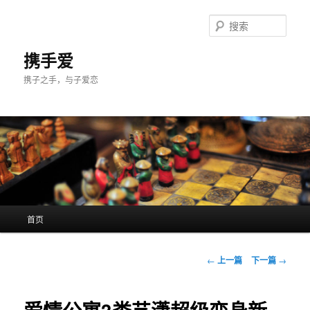
跳
至
搜
主
索
内
携手爱
容
携子之手，与子爱恋
区
域
主
首页
页
文
←
上一篇
下一篇
→
章
导
航