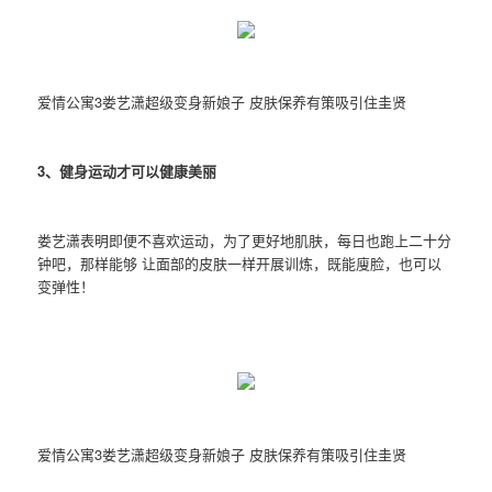
爱情公寓3娄艺潇超级变身新娘子 皮肤保养有策吸引住圭贤
3、
健身运动
才可以健康美丽
娄艺潇表明即便不喜欢运动，为了更好地肌肤，每日也跑上二十分
钟吧，那样能够 让面部的皮肤一样开展训炼，既能廋脸，也可以
变弹性！
爱情公寓3娄艺潇超级变身新娘子 皮肤保养有策吸引住圭贤