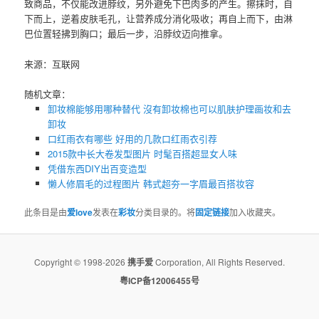
致商品，不仅能改进脖纹，另外避免下巴肉多的产生。擦抹时，自
下而上，逆着皮肤毛孔，让营养成分消化吸收；再自上而下，由淋
巴位置轻拂到胸口；最后一步，沿脖纹迈向推拿。
来源：互联网
随机文章：
卸妆棉能够用哪种替代 沒有卸妆棉也可以肌肤护理画妆和去
卸妆
口红雨衣有哪些 好用的几款口红雨衣引荐
2015款中长大卷发型图片 时髦百搭超显女人味
凭借东西DIY出百变造型
懒人修眉毛的过程图片 韩式超夯一字眉最百搭妆容
此条目是由
爱love
发表在
彩妆
分类目录的。将
固定链接
加入收藏夹。
Copyright © 1998-2026
携手爱
Corporation, All Rights Reserved.
粤ICP备12006455号