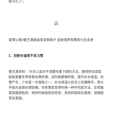
就可以了”。
爱情公寓3娄艺潇超级变身新娘子 皮肤保养有策吸引住圭贤
2、回绝长雀斑不良习惯
娄艺潇讲到：“大伙儿或许不清楚托着下颌的方法，那样挤压成型
肌肤是最非常容易出現纹理。这时候要做的是，提升补水保湿。纹
理产生，少水是一大缘故之一，补水保湿以后涂上抗皱精华，再以
手指头竖直纹理轻拂。也有便是发愣时换一种手托脸方法，反而能
提高面部肌肉：用你的拇指放到耳背，其他四指贴在面颊，轻撑起
耳朵里面。