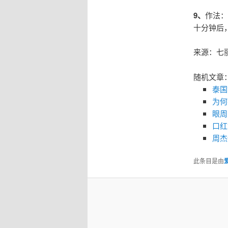
9、
作法：
十分钟后
来源：七
随机文章
泰国
为何
眼周
口红
周杰
此条目是由
爱