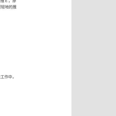
滴维Ｅ，渗
轻轻地的推
肤工作中，