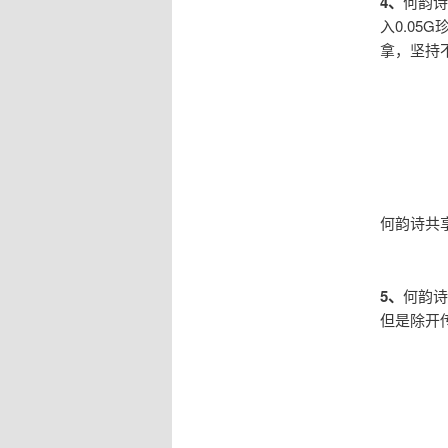
4、
何韵诗
入0.0
拿，坚持
何韵诗共
5、
何韵诗
但是除开