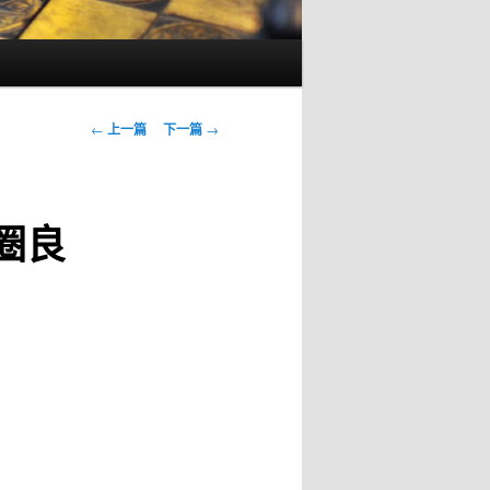
文
←
上一篇
下一篇
→
章
导
航
圈良