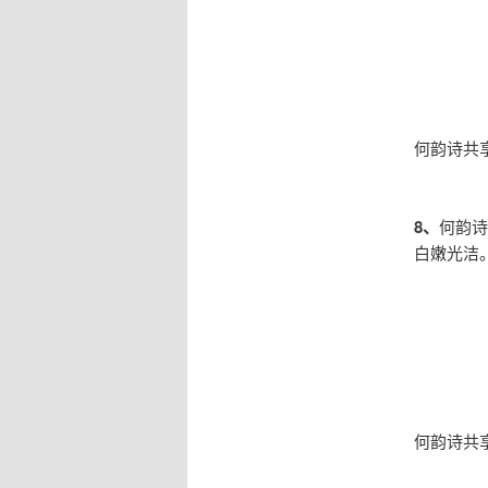
何韵诗共
8、
何韵诗
白嫩光洁
何韵诗共