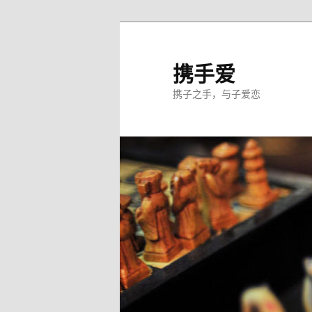
跳
至
主
携手爱
内
携子之手，与子爱恋
容
区
域