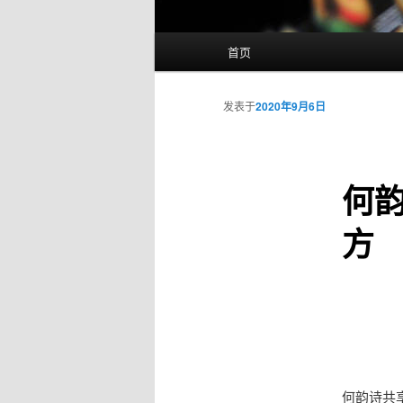
主
首页
页
发表于
2020年9月6日
何
方
何韵诗共