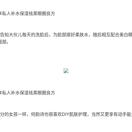
享私人补水保湿祛黑眼圈良方
告知大伙儿每天的洗脸后，为脸部搽好柔肤水，随后相互配合美白
面部。
享私人补水保湿祛黑眼圈良方
分的女孩一样，何韵诗也很喜欢DIY肌肤护理，当然又更享有动手能