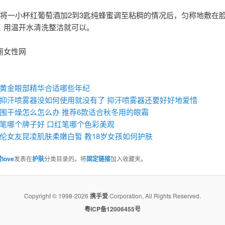
将一小杯红葡萄酒加2到3匙纯蜂蜜调至粘稠的情况后，匀称地敷在
，用温开水清洗整洁就可以。
丽女性网
：
黄金眼部精华合适哪些年纪
抑汗喷雾器没如何使用就没有了 抑汗喷雾器还要好好地爱惜
围干燥怎么怎么办 推荐6款适合秋冬用的眼霜
笔哪个牌子好 ​口红笔哪个色彩美观
伦女友昆凌肌肤柔嫩白皙 教18岁女孩如何护肤
love
发表在
护肤
分类目录的。将
固定链接
加入收藏夹。
Copyright © 1998-2026
携手爱
Corporation, All Rights Reserved.
粤ICP备12006455号