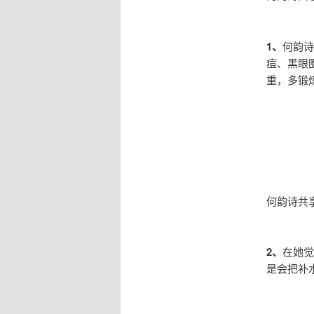
1、
何韵诗
痘、黑眼
重，多锻
何韵诗共
2、
在她觉
是会把补