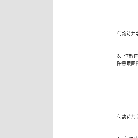
何韵诗共
3、
何韵诗
除黑眼圈
何韵诗共