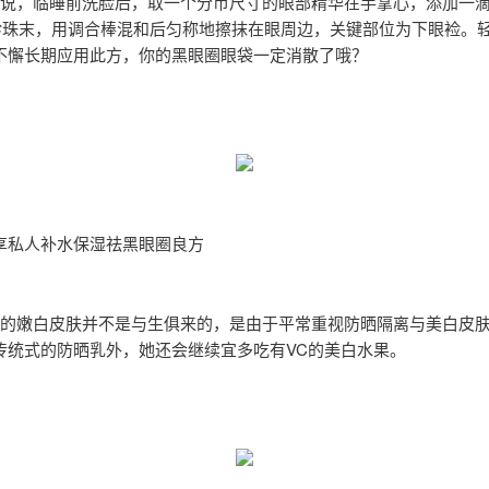
说，临睡前洗脸后，取一个分币尺寸的眼部精华在手掌心，添加一
5G珍珠末，用调合棒混和后匀称地擦抹在眼周边，关键部位为下眼裣。
不懈长期应用此方，你的黑眼圈眼袋一定消散了哦？
享私人补水保湿祛黑眼圈良方
的嫩白皮肤并不是与生俱来的，是由于平常重视防晒隔离与美白皮
传统式的防晒乳外，她还会继续宜多吃有VC的美白水果。