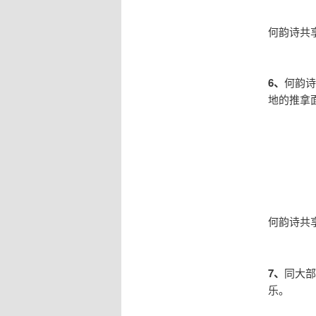
何韵诗共
6、
何韵诗
地的推拿
何韵诗共
7、
同大部
乐。