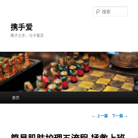
跳
至
搜
主
索
内
携手爱
容
携子之手，与子爱恋
区
域
主
首页
页
文
←
上一篇
下一篇
→
章
导
航