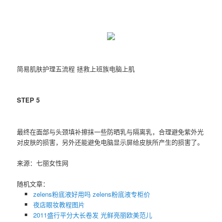
简易肌肤护理五流程 拯救上班族电脑上肌
STEP 5
最终在面部与头颈填补擦抹一些防晒乳与隔离乳，合理避免紫外光
对皮肤的损害，另外还能避免电脑显示屏给皮肤所产生的损害了。
来源：七丽女性网
随机文章：
zelens粉底液好用吗 ​zelens粉底液专柜价
​夜店眼妆教程图片
2011盛行平分大长卷发 光鲜亮丽欧美范儿