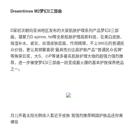
Dreamtimes M2梦幻2三部曲
D家初次朝向亚洲地区发布的大家肌肤护理系列产品梦幻2三部
曲，凝聚力D.spinno, hd等全新肌肤护理高新科技，在美白皮肤、
保湿补水、紧实、丝滑皮肤层面，作用精堪，不上300元的普通民
众价钱，更让其频繁喜获“最具性价比高护肤产品”“普通民众名牌”
等殊荣巨奖，大S、小P等诸多著名肌肤护理大咖的超强力强烈推
荐，进一步催使梦幻2三部曲一跃变成最火爆的基本护肤保养绝品
之一。
月儿怀着太阳光韩佳人套近乎皮肤 我强烈推荐韩国护肤品还你美
裸妆