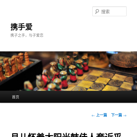
跳
至
搜
主
索
内
携手爱
容
携子之手，与子爱恋
区
域
主
首页
页
文
←
上一篇
下一篇
→
章
导
航