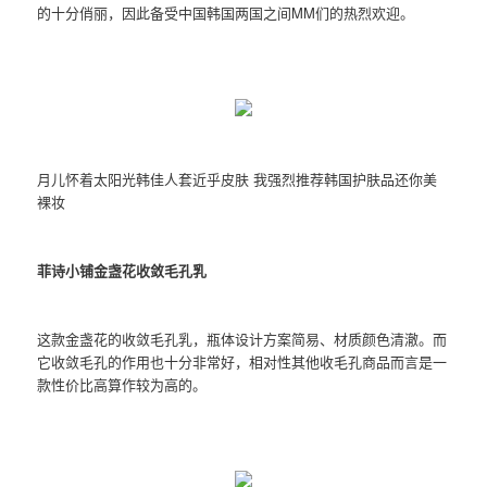
的十分俏丽，因此备受中国韩国两国之间MM们的热烈欢迎。
月儿怀着太阳光韩佳人套近乎皮肤 我强烈推荐韩国护肤品还你美
裸妆
菲诗小铺金盏花收敛毛孔乳
这款金盏花的收敛毛孔乳，瓶体设计方案简易、材质颜色清澈。而
它收敛毛孔的作用也十分非常好，相对性其他收毛孔商品而言是一
款性价比高算作较为高的。