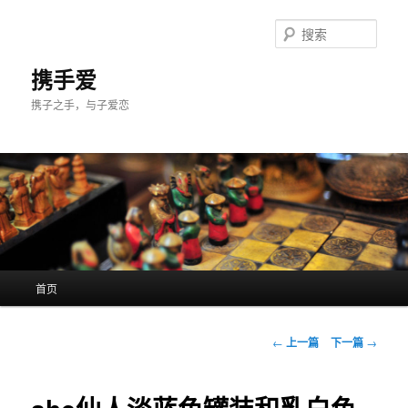
跳
至
搜
主
索
内
携手爱
容
携子之手，与子爱恋
区
域
主
首页
页
文
←
上一篇
下一篇
→
章
导
航