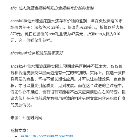
ahc 仙人淡蓝色罐装和乳白色罐装有价钱的差别
ahcsk2神仙水和波尿酸水还存有价钱的差别，拿在免税商店的市
场价为例子：深蓝色水 28美元，保湿乳液28美元，折算以后大概
370元。乳白色套服的ahc礼盒装为47美元，折算rmb大概为310
元，这一价钱仅作参考。
ahcsk2神仙水和波尿酸哪家好
ahcsk2神仙水和波尿酸实际上预期效果区别并不算太大，仅仅价
钱和合适皮肤类型层面還是有一定的差别的。实际上，挑选一款自
身喜爱的商品，坚持不懈长期性应用。才可以让实际效果一点点累
积，才可以量变引起质变，见到发展。而在这个改进的全过程中，
假如你心不足细，也有很有可能看不出来应用前后左右的转变。提
议大伙儿在应用前后左右都用超清的相片另附文章内容来纪录自身
的皮肤情况。
来源：七丽时尚网
随机文章：
雅诗兰黛420美观仍是320美观