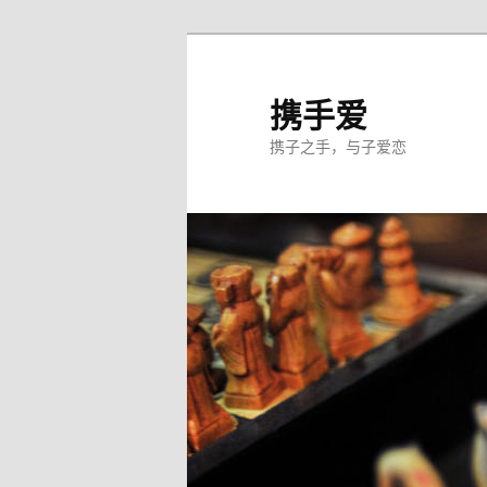
跳
至
主
携手爱
内
携子之手，与子爱恋
容
区
域