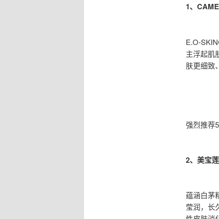
1、CAM
E.O-S
主浮起肌
肤更细致
强烈推荐
2、美宝
蕴涵白茅
莹润，长
性皮肤消