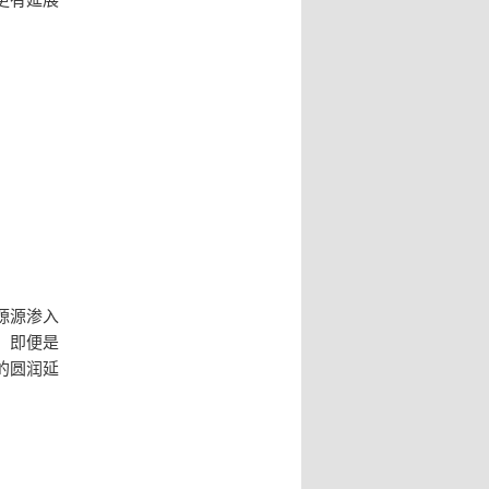
源源渗入
，即便是
的圆润延