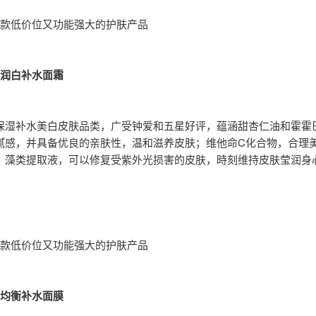
5款低价位又功能强大的护肤产品
新润白补水面霜
保湿补水美白皮肤品类，广受钟爱和五星好评，蕴涵甜杏仁油和霍霍
腻感，并具备优良的亲肤性，温和滋养皮肤；维他命C化合物，合理
；藻类提取液，可以修复受紫外光损害的皮肤，時刻维持皮肤莹润身
5款低价位又功能强大的护肤产品
集均衡补水面膜