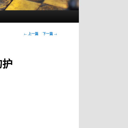
文
←
上一篇
下一篇
→
章
导
航
的护