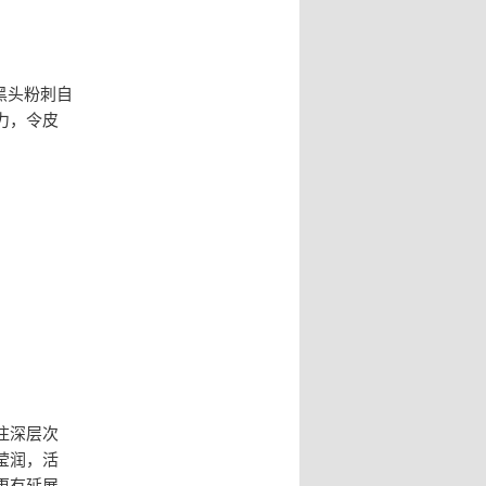
使黑头粉刺自
力，令皮
注深层次
莹润，活
更有延展