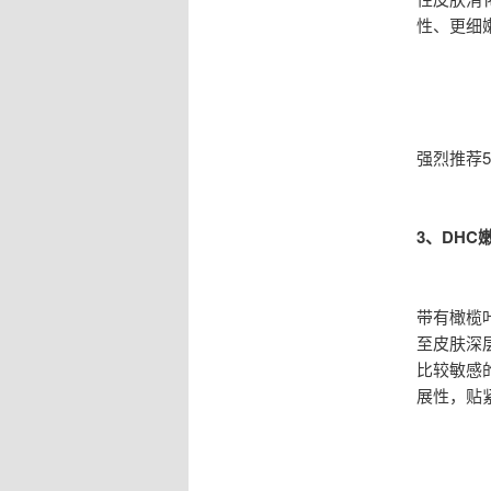
性、更细
强烈推荐
3、DHC
带有橄榄
至皮肤深
比较敏感
展性，贴