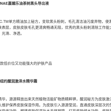
ENAE嘉媚乐油茶树黑头导出液
KINC.TM单方精油加上秘方，变软黑头粉刺，毛孔清洁油污废弃物，
肤表层，皮肤皮肤毛孔更清爽畅通无阻，优秀的黑头粉刺清除工作能
、光滑、净透。
5款低价位又功能强大的护肤产品
莲纽约醒润激泽水精华霜
精华，源源释放出来天然植物活能矿物质精粹钾，醒润秘方为皮肤激
久维护保养皮肤保湿作用。为皮肤引入源源莹润，直通皮肤深层次的
化吸收功能。塑建皮肤保湿补水天然屏障，打开皮肤储水功能。皮肤