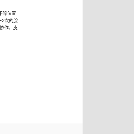
干躁位置
－2次的脸
外协作，皮