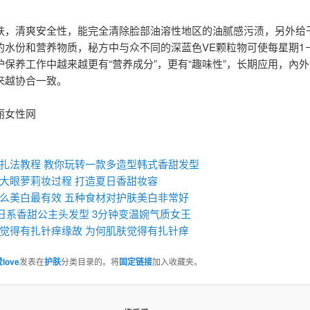
肤，清爽安全性，能完全清除脸部油溶性地区的油腻感污渍，另外给
的水份和营养物质，秘方中与众不同的深蓝色VE颗粒物可使每星期1
护保养工作中越来越更有“营养成分”，更有“趣味性”，长期应用，內
来越协合一致。
丽女性网
：
扎法教程 教你玩转一款多造型韩式香甜发型
大眼萝莉妆过程 打造夏日香甜妆容
么美白最有效 五种食材对护肤美白非常好
Y日系香甜公主头发型 3分钟变温婉气质女王
觉得有扎针痒缘故 为何肌肤觉得有扎针痒
love
发表在
护肤
分类目录的。将
固定链接
加入收藏夹。