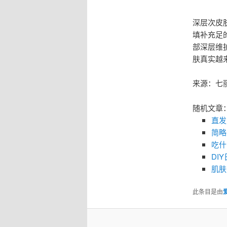
深层次皮
填补充足
部深层维
肤真实越
来源：七
随机文章
直发
简略
吃什
DI
肌肤
此条目是由
爱