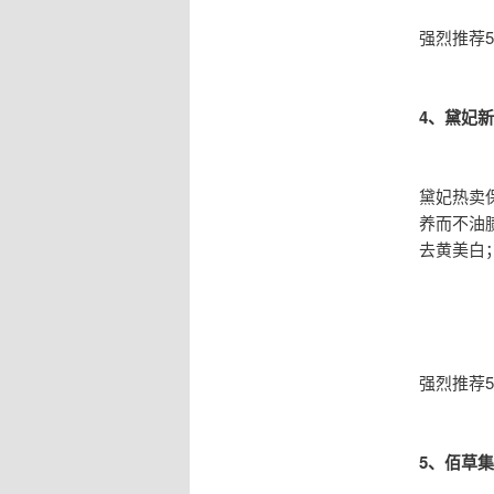
强烈推荐
4、黛妃
黛妃热卖
养而不油
去黄美白
强烈推荐
5、佰草