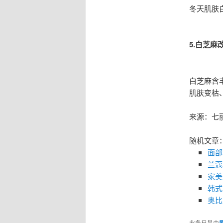
冬天肌肤
5.白芝麻
白芝麻含
肌肤变枯
来源：七
随机文章
面部
兰蔻
家美
韩式
奥比
此条目是由
爱