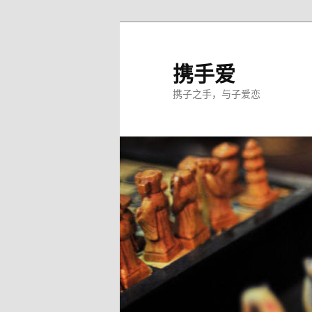
跳
至
主
携手爱
内
携子之手，与子爱恋
容
区
域