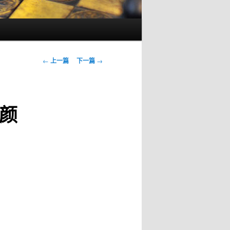
文
←
上一篇
下一篇
→
章
导
航
颜