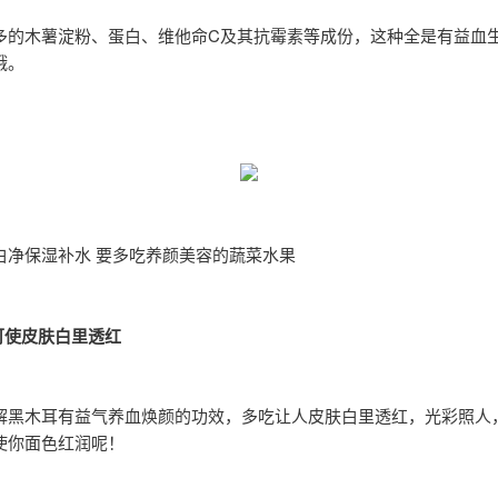
多的木薯淀粉、蛋白、维他命C及其抗霉素等成份，这种全是有益血
哦。
白净保湿补水 要多吃养颜美容的蔬菜水果
可使皮肤白里透红
解黑木耳有益气养血焕颜的功效，多吃让人皮肤白里透红，光彩照人
使你面色红润呢！