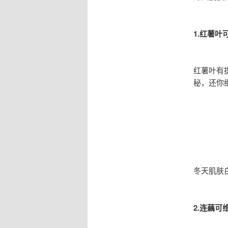
1.红薯叶
红薯叶有
秘，还你
冬天肌肤
2.连藕可