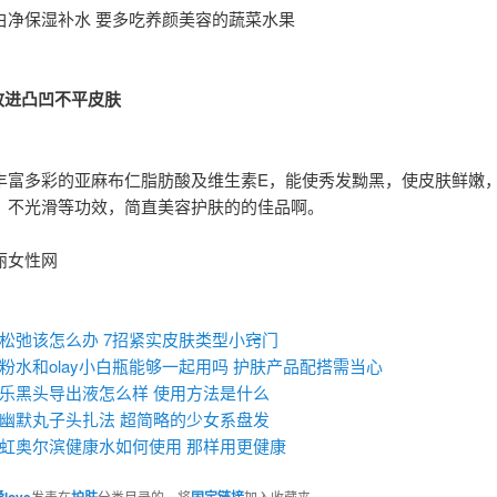
白净保湿补水 要多吃养颜美容的蔬菜水果
改进凸凹不平皮肤
丰富多彩的亚麻布仁脂肪酸及维生素E，能使秀发黝黑，使皮肤鲜嫩
、不光滑等功效，简直美容护肤的的佳品啊。
丽女性网
：
松弛该怎么办 7招紧实皮肤类型小窍门
粉水和olay小白瓶能够一起用吗 护肤产品配搭需当心
乐黑头导出液怎么样 使用方法是什么
幽默丸子头扎法 超简略的少女系盘发
虹奥尔滨健康水如何使用 那样用更健康
love
发表在
护肤
分类目录的。将
固定链接
加入收藏夹。