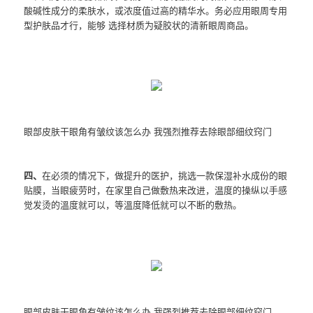
酸碱性成分的柔肤水，或浓度值过高的精华水。务必应用眼周专用
型护肤品才行，能够 选择材质为疑胶状的清新眼周商品。
眼部皮肤干眼角有皱纹该怎么办 我强烈推荐去除眼部细纹窍门
四、
在必须的情况下，做提升的医护，挑选一款保湿补水成份的眼
贴膜，当眼疲劳时，在家里自己做敷热来改进，温度的操纵以手感
觉发烫的溫度就可以，等溫度降低就可以不断的敷热。
眼部皮肤干眼角有皱纹该怎么办 我强烈推荐去除眼部细纹窍门