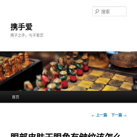
跳
至
搜
主
索
内
携手爱
容
携子之手，与子爱恋
区
域
主
首页
页
文
←
上一篇
下一篇
→
章
导
航