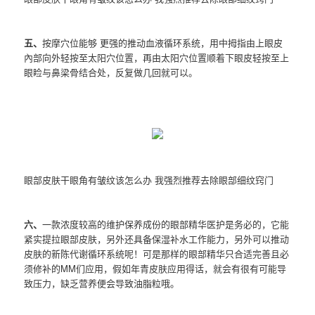
五、
按摩穴位能够 更强的推动血液循环系统，用中拇指由上眼皮
內部向外轻按至太阳穴位置，再由太阳穴位置顺着下眼皮轻按至上
眼睑与鼻梁骨结合处，反复做几回就可以。
眼部皮肤干眼角有皱纹该怎么办 我强烈推荐去除眼部细纹窍门
六、
一款浓度较高的维护保养成份的眼部精华医护是务必的，它能
紧实提拉眼部皮肤，另外还具备保湿补水工作能力，另外可以推动
皮肤的新陈代谢循环系统呢！可是那样的眼部精华只合适完善且必
须修补的MM们应用，假如年青皮肤应用得话，就会有很有可能导
致压力，缺乏营养便会导致油脂粒哦。