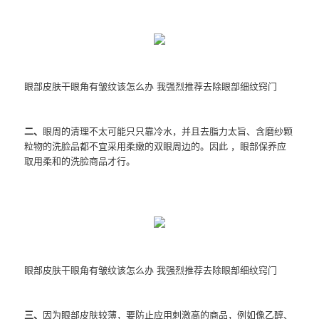
眼部皮肤干眼角有皱纹该怎么办 我强烈推荐去除眼部细纹窍门
二、
眼周的清理不太可能只只靠冷水，并且去脂力太旨、含磨纱颗
粒物的洗脸品都不宜采用柔嫩的双眼周边的。因此 ，眼部保养应
取用柔和的洗脸商品才行。
眼部皮肤干眼角有皱纹该怎么办 我强烈推荐去除眼部细纹窍门
三、
因为眼部皮肤较薄，要防止应用刺激高的商品，例如像乙醇、