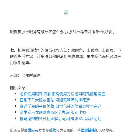
眼部皮肤干眼角有皱纹该怎么办 我强烈推荐去除眼部细纹窍门
七、
把握眼部精华的恰当操作方法：顺眼角、上眼睑、上眼睑、下
眼睑先后推拿，让皮肤匀称的消化吸收滋润，早中晚洁面后必须应
用眼部精华。
来源：七丽时尚网
随机文章：
怎样使用眼霜 教你正确使用方法远离眼霜使用误区
日系下垂大眼妆画法 温顺无辜添加桃花运
合适学生的平价美妆 日常化装的简易过程也在这
资生堂百优眼霜真假区分办法 版别比照
低马尾辫的各种扎图解 小心计编发显尽高雅范儿
此条目是由
爱love
发表在
美发
分类目录的。将
固定链接
加入收藏夹。