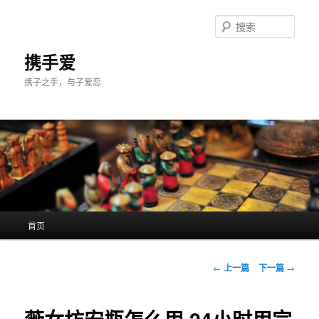
跳
至
搜
主
索
内
携手爱
容
携子之手，与子爱恋
区
域
主
首页
页
文
←
上一篇
下一篇
→
章
导
航