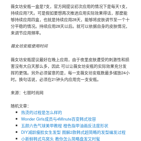
薇女坊安瓶一盒是7支，官方网提议初次应用的情况下是每天1支，
持续应用7天。可是假如要想再次推进应用实际效果得话，那麼能
够持续应用四盒，也就是持续应用28天，能够将皮肤调节至一个十
分平稳的情况。持续应用28天以后。就可以依据自身的皮肤情况，
来调节应用頻率。
薇女坊安瓶使用时间
薇女坊安瓶提议最好在晚上应用，由于夜里皮肤遭受的刺激性和损
害沒有大白天那么多，因此 可以让薇女坊安瓶的实际效果充分发
挥的更强。另外必须留意的是，每一支薇女坊安瓶数最多储放24小
时。换句话说，必须在21钟头内应用完一支安瓶。
来源：七丽时尚网
随机文章：
热烫的过程是怎么样的
Wonder Girls成员与4Minute百变韩式妆容
五颜六色气球美甲教程 橙色指甲油画反法度形状
DIY减龄瘦脸女生发型 图解2款韩式超简略的发型编发过程
小新鲜韩式鸟窝头 教你怎么简略盘发又时髦